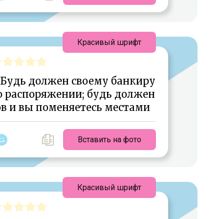
Красивый шрифт
. Будь должен своему банкиру
го распоряжении; будь должен
в и вы поменяетесь местами
Вставить на фото
Красивый шрифт