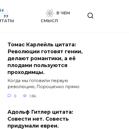
В ЧЕМ
ИТАТЫ
СМЫСЛ
Томас Карлейль цитата:
Революции готовят гении,
делают романтики, а её
плодами пользуются
проходимцы.
Когда мы готовили первую
революцию, Порошенко прямо
0
1.8k.
Адольф Гитлер цитата:
Совести нет. Совесть
придумали евреи.