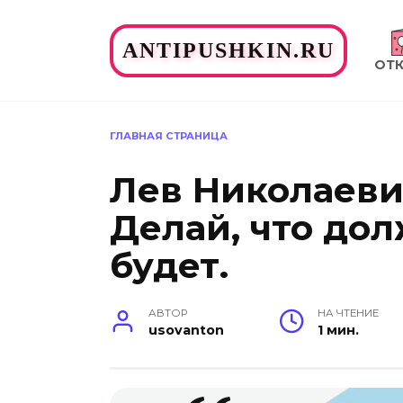
Перейти
к
ANTIPUSHKIN.RU
содержанию
ОТ
ГЛАВНАЯ СТРАНИЦА
Лев Николаеви
Делай, что дол
будет.
АВТОР
НА ЧТЕНИЕ
usovanton
1 мин.