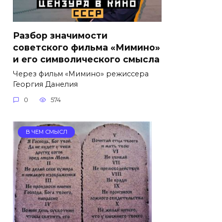
Разбор значимости
советского фильма «Мимино»
и его символического смысла
Через фильм «Мимино» режиссера
Георгия Данелия
0
574
В ЧЕМ СМЫСЛ