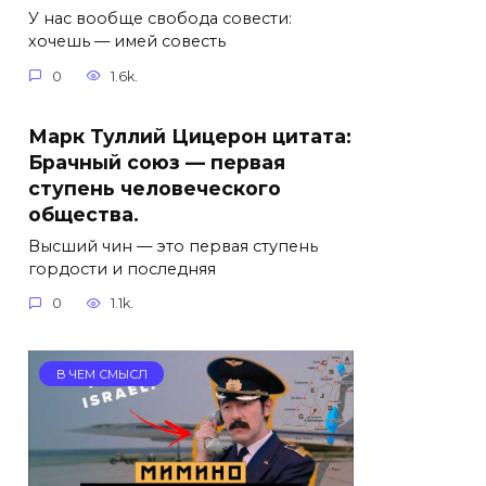
У нас вообще свобода совести:
хочешь — имей совесть
0
1.6k.
Марк Туллий Цицерон цитата:
Брачный союз — первая
ступень человеческого
общества.
Высший чин — это первая ступень
гордости и последняя
0
1.1k.
В ЧЕМ СМЫСЛ