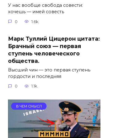
У нас вообще свобода совести:
хочешь — имей совесть
0
1.6k.
Марк Туллий Цицерон цитата:
Брачный союз — первая
ступень человеческого
общества.
Высший чин — это первая ступень
гордости и последняя
0
1.1k.
В ЧЕМ СМЫСЛ