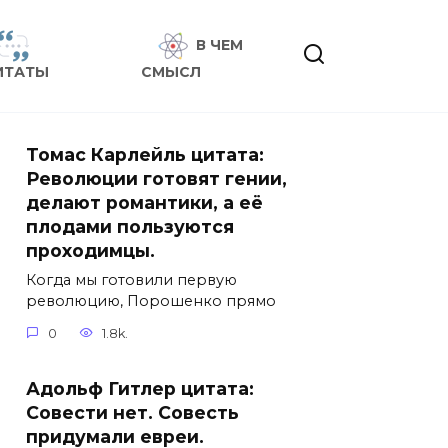
В ЧЕМ
ИТАТЫ
СМЫСЛ
Томас Карлейль цитата:
Революции готовят гении,
делают романтики, а её
плодами пользуются
проходимцы.
Когда мы готовили первую
революцию, Порошенко прямо
0
1.8k.
Адольф Гитлер цитата:
Совести нет. Совесть
придумали евреи.