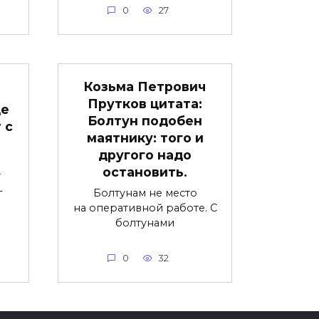
0
27
Козьма Петрович
Прутков цитата:
ще
Болтун подобен
 с
маятнику: того и
…
другого надо
остановить.
т
—
Болтунам не место
на оперативной работе. С
болтунами
0
32