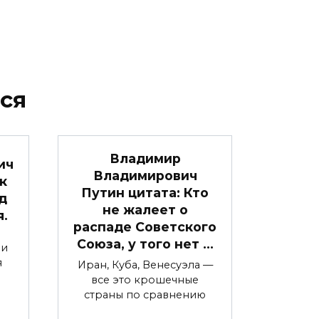
ся
Владимир
ич
Владимирович
к
Путин цитата: Кто
д
не жалеет о
я.
распаде Советского
Союза, у того нет …
 и
я
Иран, Куба, Венесуэла —
все это крошечные
страны по сравнению