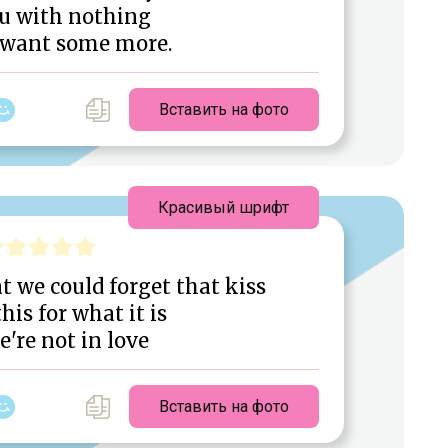
ou with nothing
 want some more.
Вставить на фото
Красивый шрифт
t we could forget that kiss
his for what it is
're not in love
Вставить на фото