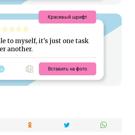
Красивый шрифт
le to myself, it's just one task
er another.
Вставить на фото