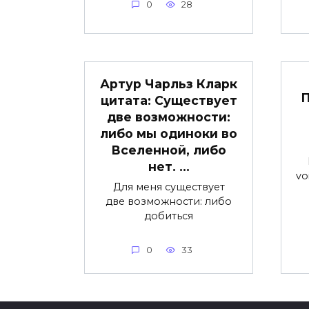
0
28
Артур Чарльз Кларк
П
цитата: Существует
две возможности:
либо мы одиноки во
Вселенной, либо
нет. …
vo
Для меня существует
две возможности: либо
добиться
0
33