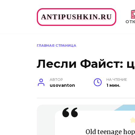
Перейти
к
ANTIPUSHKIN.RU
содержанию
ОТ
ГЛАВНАЯ СТРАНИЦА
Лесли Файст: 
АВТОР
НА ЧТЕНИЕ
usovanton
1 мин.
Old teenage hope