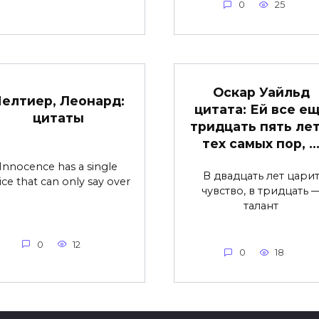
0
25
Оскар Уайльд
елтиер, Леонард:
цитата: Ей все е
цитаты
тридцать пять лет
тех самых пор, 
Innocence has a single
В двадцать лет цари
ice that can only say over
чувство, в тридцать 
талант
0
12
0
18