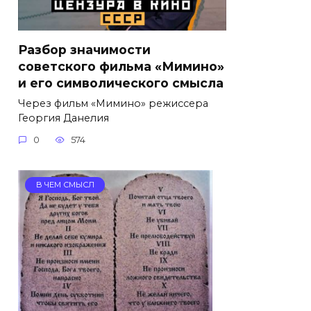
Разбор значимости
советского фильма «Мимино»
и его символического смысла
Через фильм «Мимино» режиссера
Георгия Данелия
0
574
В ЧЕМ СМЫСЛ