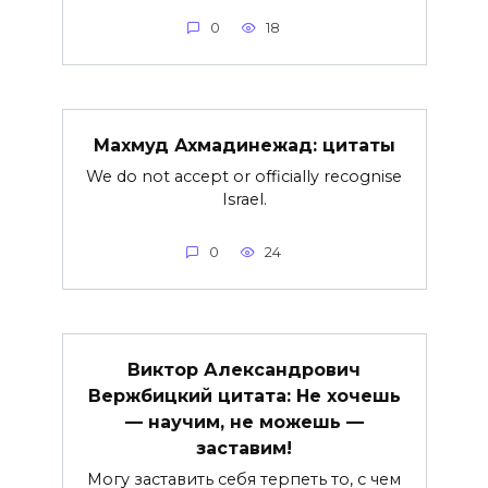
0
18
Махмуд Ахмадинежад: цитаты
We do not accept or officially recognise
Israel.
0
24
Виктор Александрович
Вержбицкий цитата: Не хочешь
— научим, не можешь —
заставим!
Могу заставить себя терпеть то, с чем