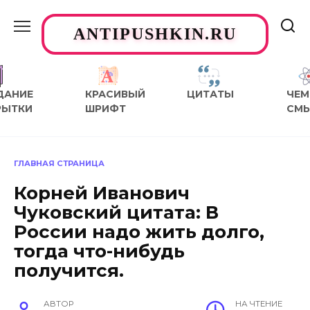
Перейти
к
ANTIPUSHKIN.RU
содержанию
ДАНИЕ
КРАСИВЫЙ
ЦИТАТЫ
ЧЕМ
РЫТКИ
ШРИФТ
СМ
ГЛАВНАЯ СТРАНИЦА
Корней Иванович
Чуковский цитата: В
России надо жить долго,
тогда что-нибудь
получится.
АВТОР
НА ЧТЕНИЕ