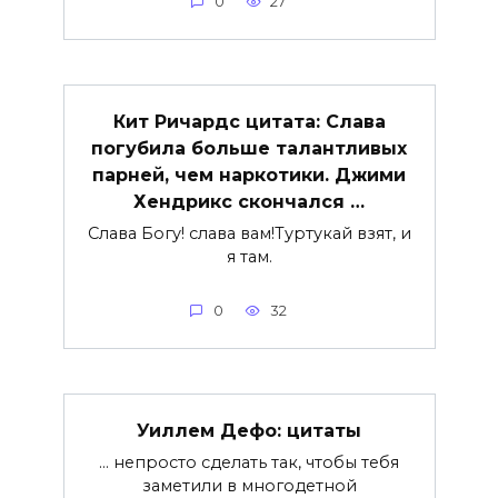
0
27
Кит Ричардс цитата: Слава
погубила больше талантливых
парней, чем наркотики. Джими
Хендрикс скончался …
Слава Богу! слава вам!Туртукай взят, и
я там.
0
32
Уиллем Дефо: цитаты
… непросто сделать так, чтобы тебя
заметили в многодетной