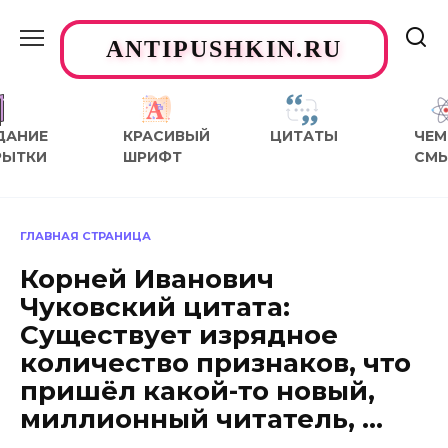
Перейти
к
ANTIPUSHKIN.RU
содержанию
ДАНИЕ
КРАСИВЫЙ
ЦИТАТЫ
ЧЕМ
РЫТКИ
ШРИФТ
СМ
ГЛАВНАЯ СТРАНИЦА
Корней Иванович
Чуковский цитата:
Существует изрядное
количество признаков, что
пришёл какой-то новый,
миллионный читатель, …