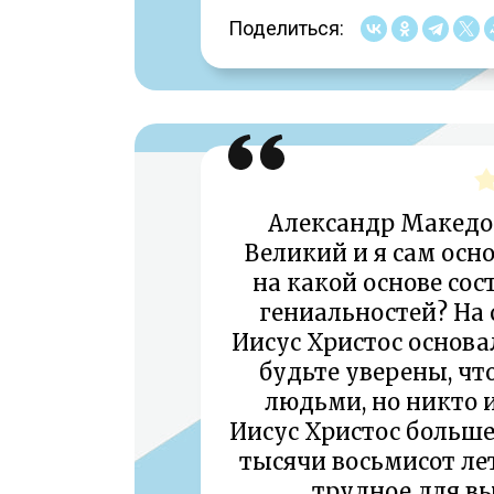
Поделиться:
Александр Македон
Великий и я сам осн
на какой основе сос
гениальностей? На 
Иисус Христос основ
будьте уверены, чт
людьми, но никто и
Иисус Христос больше
тысячи восьмисот ле
трудное для в