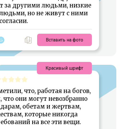
т за другими людьми, низкие
людьми, но не живут с ними
 согласии.
Вставить на фото
Красивый шрифт
тили, что, работая на богов,
, что они могут невозбранно
дарам, обетам и жертвам,
ствам, которые никогда
ебований на все эти вещи.