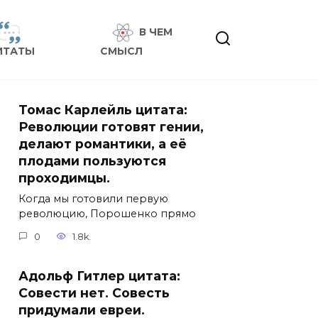
В ЧЕМ
ИТАТЫ
СМЫСЛ
Томас Карлейль цитата:
Революции готовят гении,
делают романтики, а её
плодами пользуются
проходимцы.
Когда мы готовили первую
революцию, Порошенко прямо
0
1.8k.
Адольф Гитлер цитата:
Совести нет. Совесть
придумали евреи.