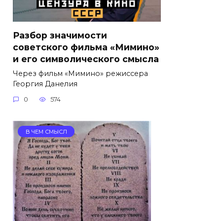
Разбор значимости
советского фильма «Мимино»
и его символического смысла
Через фильм «Мимино» режиссера
Георгия Данелия
0
574
В ЧЕМ СМЫСЛ