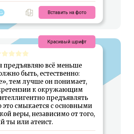
Вставить на фото
Красивый шрифт
 я предъявляю всё меньше
должно быть, естественно:
е», тем лучше он понимает,
 претензии к окружающим
Интеллигентно предъявлять
то это смыкается с основными
ой веры, независимо от того,
 ты или атеист.