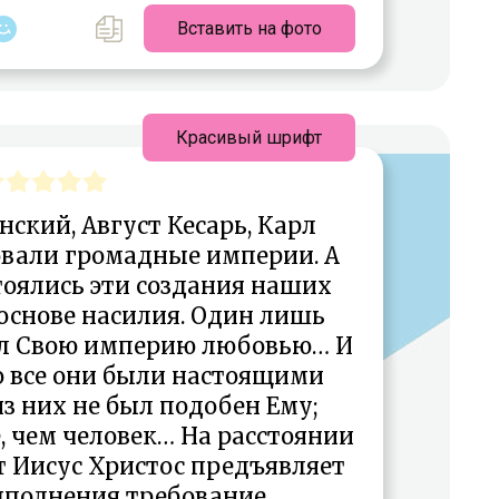
Вставить на фото
Красивый шрифт
ский, Август Кесарь, Карл
овали громадные империи. А
тоялись эти создания наших
основе насилия. Один лишь
ал Свою империю любовью… И
о все они были настоящими
з них не был подобен Ему;
, чем человек… На расстоянии
т Иисус Христос предъявляет
ыполнения требование,