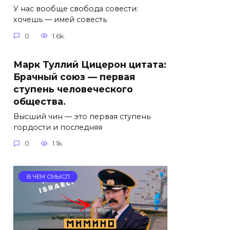
У нас вообще свобода совести:
хочешь — имей совесть
0
1.6k.
Марк Туллий Цицерон цитата:
Брачный союз — первая
ступень человеческого
общества.
Высший чин — это первая ступень
гордости и последняя
0
1.1k.
В ЧЕМ СМЫСЛ