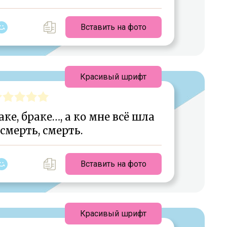
Вставить на фото
Красивый шрифт
аке, браке…, а ко мне всё шла
 смерть, смерть.
Вставить на фото
Красивый шрифт