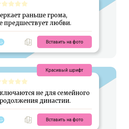
еркает раньше грома,
е предшествует любви.
Вставить на фото
Красивый шрифт
аключаются не для семейного
 продолжения династии.
Вставить на фото