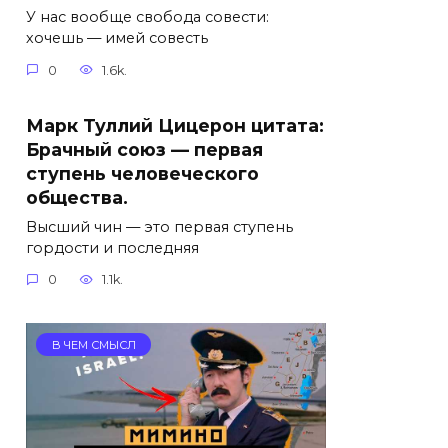
У нас вообще свобода совести:
хочешь — имей совесть
0
1.6k.
Марк Туллий Цицерон цитата:
Брачный союз — первая
ступень человеческого
общества.
Высший чин — это первая ступень
гордости и последняя
0
1.1k.
В ЧЕМ СМЫСЛ