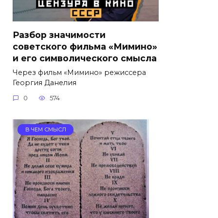
Разбор значимости
советского фильма «Мимино»
и его символического смысла
Через фильм «Мимино» режиссера
Георгия Данелия
0
574
В ЧЕМ СМЫСЛ