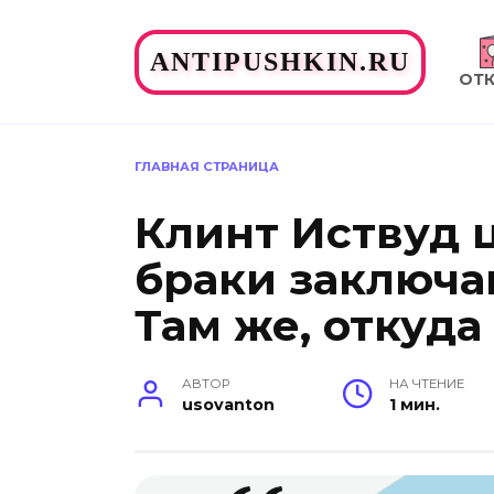
Перейти
к
ANTIPUSHKIN.RU
содержанию
ОТ
ГЛАВНАЯ СТРАНИЦА
Клинт Иствуд ц
браки заключаю
Там же, откуда
АВТОР
НА ЧТЕНИЕ
usovanton
1 мин.