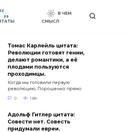
В ЧЕМ
ИТАТЫ
СМЫСЛ
Томас Карлейль цитата:
Революции готовят гении,
делают романтики, а её
плодами пользуются
проходимцы.
Когда мы готовили первую
революцию, Порошенко прямо
0
1.8k.
Адольф Гитлер цитата:
Совести нет. Совесть
придумали евреи.