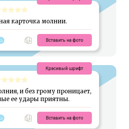
ная карточка молнии.
Вставить на фото
Красивый шрифт
лния, и без грому проницает,
ные ее удары приятны.
Вставить на фото