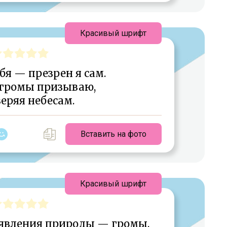
Красивый шрифт
бя — презрен я сам.
 громы призываю,
еряя небесам.
Вставить на фото
Красивый шрифт
 явления природы — громы,