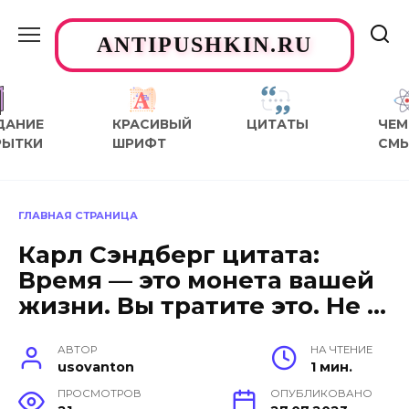
Перейти
к
ANTIPUSHKIN.RU
содержанию
ДАНИЕ
КРАСИВЫЙ
ЦИТАТЫ
ЧЕМ
РЫТКИ
ШРИФТ
СМ
ГЛАВНАЯ СТРАНИЦА
Карл Сэндберг цитата:
Время — это монета вашей
жизни. Вы тратите это. Не …
АВТОР
НА ЧТЕНИЕ
usovanton
1 мин.
ПРОСМОТРОВ
ОПУБЛИКОВАНО