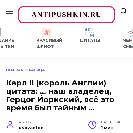
Перейти
к
ANTIPUSHKIN.RU
содержанию
ДАНИЕ
КРАСИВЫЙ
ЦИТАТЫ
ЧЕМ
РЫТКИ
ШРИФТ
СМ
ГЛАВНАЯ СТРАНИЦА
Карл II (король Англии)
цитата: … наш владелец,
Герцог Йоркский, всё это
время был тайным …
АВТОР
НА ЧТЕНИЕ
usovanton
1 мин.