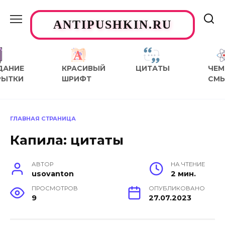
Перейти
к
ANTIPUSHKIN.RU
содержанию
ДАНИЕ
КРАСИВЫЙ
ЦИТАТЫ
ЧЕМ
РЫТКИ
ШРИФТ
СМ
ГЛАВНАЯ СТРАНИЦА
Капила: цитаты
АВТОР
НА ЧТЕНИЕ
usovanton
2 мин.
ПРОСМОТРОВ
ОПУБЛИКОВАНО
9
27.07.2023