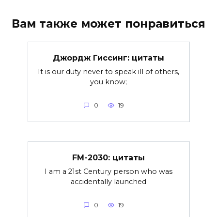
Вам также может понравиться
Джордж Гиссинг: цитаты
It is our duty never to speak ill of others,
you know;
0
19
FM-2030: цитаты
I am a 21st Century person who was
accidentally launched
0
19