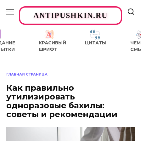
Перейти
к
ANTIPUSHKIN.RU
содержанию
ДАНИЕ
КРАСИВЫЙ
ЦИТАТЫ
ЧЕМ
РЫТКИ
ШРИФТ
СМ
ГЛАВНАЯ СТРАНИЦА
Как правильно
утилизировать
одноразовые бахилы:
советы и рекомендации