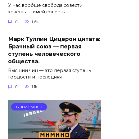
У нас вообще свобода совести:
хочешь — имей совесть
0
1.6k.
Марк Туллий Цицерон цитата:
Брачный союз — первая
ступень человеческого
общества.
Высший чин — это первая ступень
гордости и последняя
0
1.1k.
В ЧЕМ СМЫСЛ