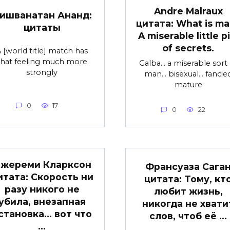
Andre Malraux
ишванатан Ананд:
цитата: What is ma
цитаты
A miserable little pi
of secrets.
 [world title] match has
that feeling much more
Galba… a miserable sort 
strongly
man… bisexual… fancie
mature
0
17
0
22
жереми Кларксон
Франсуаза Сага
итата: Скорость ни
цитата: Тому, кт
разу никого не
любит жизнь,
убила, внезапная
никогда не хвати
становка… вот что
слов, чтоб её …
…