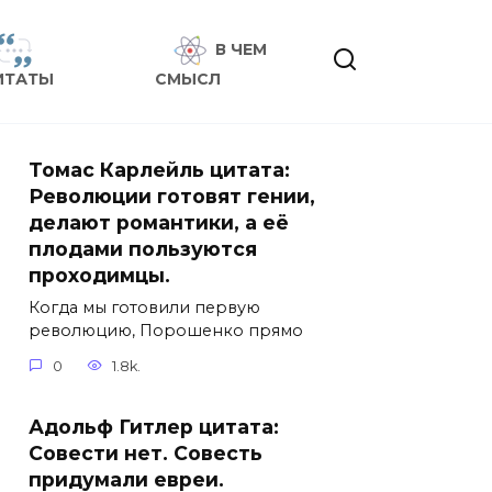
В ЧЕМ
ИТАТЫ
СМЫСЛ
Томас Карлейль цитата:
Революции готовят гении,
делают романтики, а её
плодами пользуются
проходимцы.
Когда мы готовили первую
революцию, Порошенко прямо
0
1.8k.
Адольф Гитлер цитата:
Совести нет. Совесть
придумали евреи.