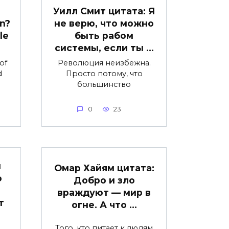
Уилл Смит цитата: Я
n?
не верю, что можно
le
быть рабом
системы, если ты …
of
Революция неизбежна.
d
Просто потому, что
большинство
0
23
н
Омар Хайям цитата:
о
Добро и зло
враждуют — мир в
т
огне. А что …
Того, кто питает к людям