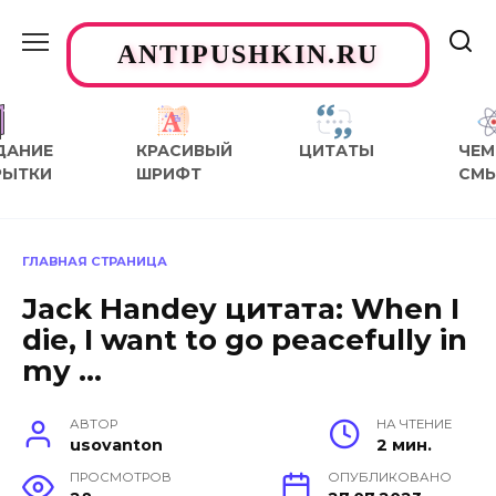
Перейти
к
ANTIPUSHKIN.RU
содержанию
ДАНИЕ
КРАСИВЫЙ
ЦИТАТЫ
ЧЕМ
РЫТКИ
ШРИФТ
СМ
ГЛАВНАЯ СТРАНИЦА
Jack Handey цитата: When I
die, I want to go peacefully in
my …
АВТОР
НА ЧТЕНИЕ
usovanton
2 мин.
ПРОСМОТРОВ
ОПУБЛИКОВАНО