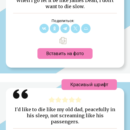
When I go let it be like James Dean, I don't
want to die slow.
Поделиться:
Вставить на фото
Красивый шрифт
I'd like to die like my old dad, peacefully in
his sleep, not screaming like his
passengers.