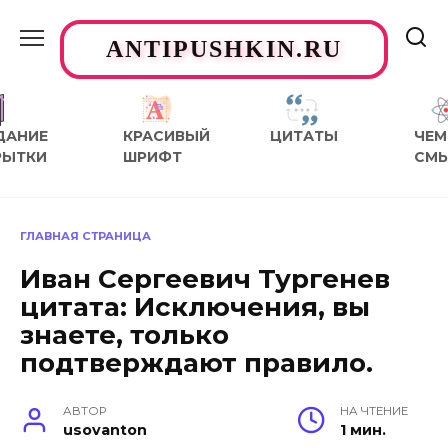
Перейти
к
ANTIPUSHKIN.RU
содержанию
ДАНИЕ
КРАСИВЫЙ
ЦИТАТЫ
ЧЕМ
РЫТКИ
ШРИФТ
СМ
ГЛАВНАЯ СТРАНИЦА
Иван Сергеевич Тургенев
цитата: Исключения, вы
знаете, только
подтверждают правило.
АВТОР
НА ЧТЕНИЕ
usovanton
1 мин.