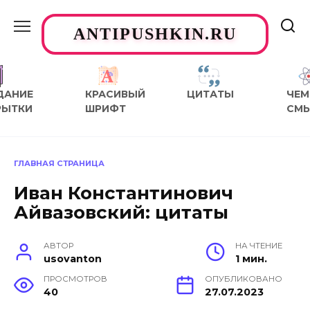
Перейти
к
ANTIPUSHKIN.RU
содержанию
ДАНИЕ
КРАСИВЫЙ
ЦИТАТЫ
ЧЕМ
РЫТКИ
ШРИФТ
СМ
ГЛАВНАЯ СТРАНИЦА
Иван Константинович
Айвазовский: цитаты
АВТОР
НА ЧТЕНИЕ
usovanton
1 мин.
ПРОСМОТРОВ
ОПУБЛИКОВАНО
40
27.07.2023