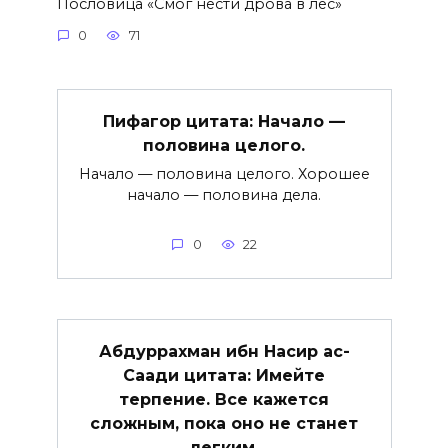
Пословица «Смог нести дрова в лес»
0
71
Пифагор цитата: Начало —
половина целого.
Начало — половина целого. Хорошее
начало — половина дела.
0
22
Абдуррахман ибн Насир ас-
Саади цитата: Имейте
терпение. Все кажется
сложным, пока оно не станет
легким.