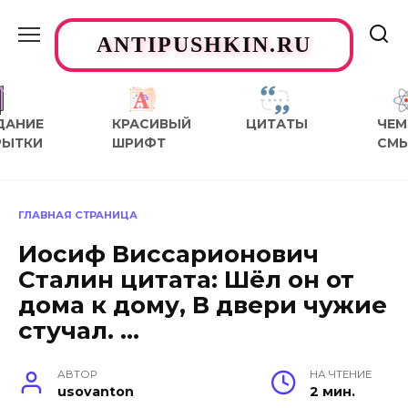
Перейти
к
ANTIPUSHKIN.RU
содержанию
ДАНИЕ
КРАСИВЫЙ
ЦИТАТЫ
ЧЕМ
РЫТКИ
ШРИФТ
СМ
ГЛАВНАЯ СТРАНИЦА
Иосиф Виссарионович
Сталин цитата: Шёл он от
дома к дому, В двери чужие
стучал. …
АВТОР
НА ЧТЕНИЕ
usovanton
2 мин.