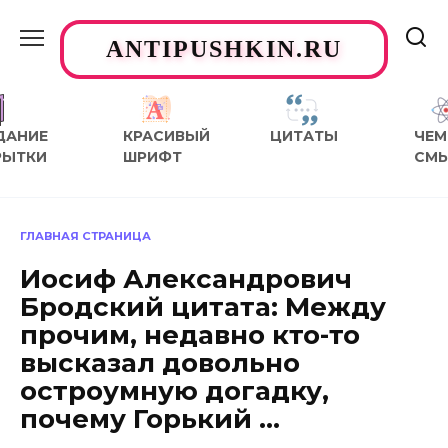
Перейти
к
ANTIPUSHKIN.RU
содержанию
ДАНИЕ
КРАСИВЫЙ
ЦИТАТЫ
ЧЕМ
РЫТКИ
ШРИФТ
СМ
ГЛАВНАЯ СТРАНИЦА
Иосиф Александрович
Бродский цитата: Между
прочим, недавно кто-то
высказал довольно
остроумную догадку,
почему Горький …