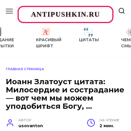
Перейти
к
ANTIPUSHKIN.RU
содержанию
ДАНИЕ
КРАСИВЫЙ
ЦИТАТЫ
ЧЕМ
РЫТКИ
ШРИФТ
СМ
ГЛАВНАЯ СТРАНИЦА
Иоанн Златоуст цитата:
Милосердие и сострадание
— вот чем мы можем
уподобиться Богу, …
АВТОР
НА ЧТЕНИЕ
usovanton
2 мин.