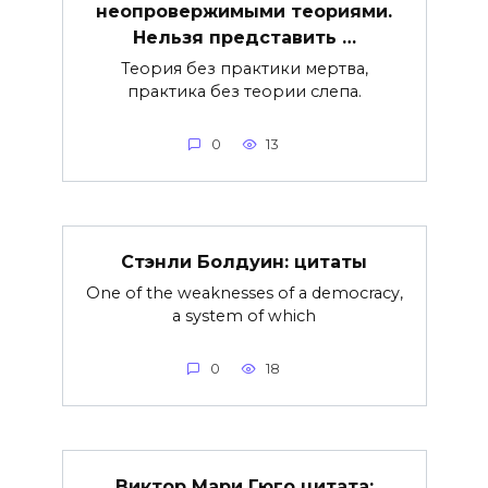
неопровержимыми теориями.
Нельзя представить …
Теория без практики мертва,
практика без теории слепа.
0
13
Стэнли Болдуин: цитаты
One of the weaknesses of a democracy,
a system of which
0
18
Виктор Мари Гюго цитата: