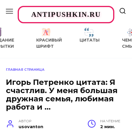
Перейти
к
ANTIPUSHKIN.RU
содержанию
ДАНИЕ
КРАСИВЫЙ
ЦИТАТЫ
ЧЕМ
РЫТКИ
ШРИФТ
СМ
ГЛАВНАЯ СТРАНИЦА
Игорь Петренко цитата: Я
счастлив. У меня большая
дружная семья, любимая
работа и …
АВТОР
НА ЧТЕНИЕ
usovanton
2 мин.