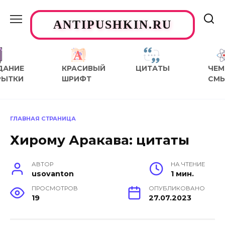
Перейти
к
ANTIPUSHKIN.RU
содержанию
ДАНИЕ
КРАСИВЫЙ
ЦИТАТЫ
ЧЕМ
РЫТКИ
ШРИФТ
СМ
ГЛАВНАЯ СТРАНИЦА
Хирому Аракава: цитаты
АВТОР
НА ЧТЕНИЕ
usovanton
1 мин.
ПРОСМОТРОВ
ОПУБЛИКОВАНО
19
27.07.2023