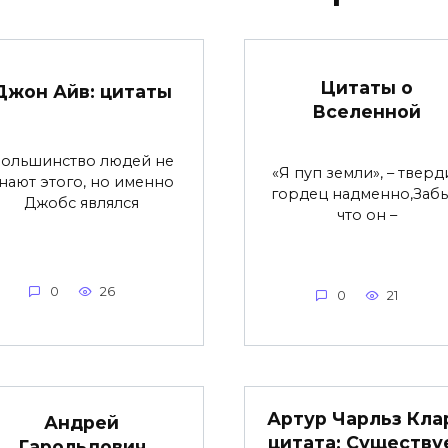
Цитаты о
Джон Айв: цитаты
Вселенной
ольшинство людей не
«Я пуп земли», – тверд
нают этого, но именно
гордец надменно,Забы
Джобс являлся
что он –
0
26
0
21
Артур Чарльз Кла
Андрей
цитата: Существу
Гарольдович