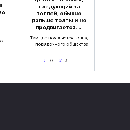
:
следующий за
во
толпой, обычно
о
дальше толпы и не
продвигается. …
Там где появляется толпа,
бо
— порядочного общества
0
31