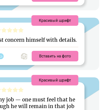
Красивый шрифт
 concern himself with details.
Вставить на фото
Красивый шрифт
y job — one must feel that he
ough he will remain in that job