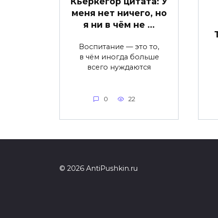
Кьеркегор цитата: У
меня нет ничего, но
я ни в чём не …
Воспитание — это то,
в чём иногда больше
всего нуждаются
0
22
© 2026 AntiPushkin.ru