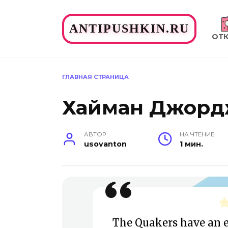
Перейти
к
ANTIPUSHKIN.RU
содержанию
ОТ
ГЛАВНАЯ СТРАНИЦА
Хайман Джордж
АВТОР
НА ЧТЕНИЕ
usovanton
1 мин.
The Quakers have an e