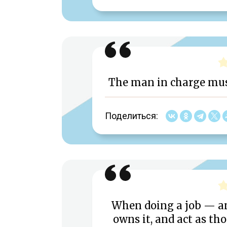
The man in charge must
Поделиться:
When doing a job — an
owns it, and act as th