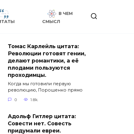
В ЧЕМ
ИТАТЫ
СМЫСЛ
Томас Карлейль цитата:
Революции готовят гении,
делают романтики, а её
плодами пользуются
проходимцы.
Когда мы готовили первую
революцию, Порошенко прямо
0
1.8k.
Адольф Гитлер цитата:
Совести нет. Совесть
придумали евреи.