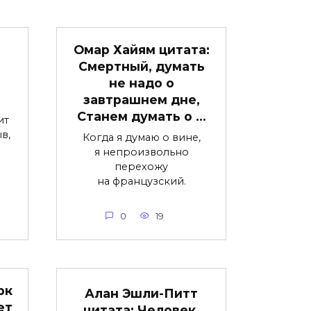
Омар Хайям цитата:
Смертный, думать
не надо о
завтрашнем дне,
Станем думать о …
ит
в,
Когда я думаю о вине,
я непроизвольно
перехожу
на французский.
0
19
рк
Алан Эшли-Питт
ет
цитата: Человек,