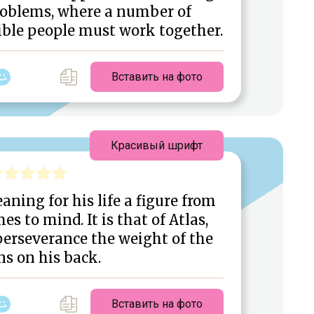
problems, where a number of
ible people must work together.
Вставить на фото
Красивый шрифт
ning for his life a figure from
 to mind. It is that of Atlas,
perseverance the weight of the
s on his back.
Вставить на фото