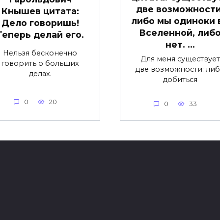
две возможности
Кнышев цитата:
либо мы одиноки 
Дело говоришь!
Вселенной, либ
Теперь делай его.
нет. …
Нельзя бесконечно
Для меня существует
говорить о больших
две возможности: ли
делах.
добиться
0
20
0
33