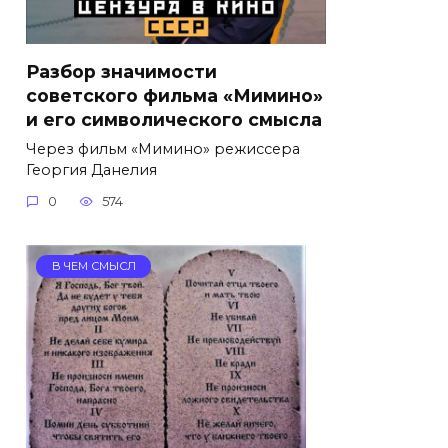
Разбор значимости
советского фильма «Мимино»
и его символического смысла
Через фильм «Мимино» режиссера
Георгия Данелия
0
574
В ЧЕМ СМЫСЛ