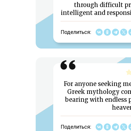
through difficult 
intelligent and respons
Поделиться:
For anyone seeking mea
Greek mythology comes
bearing with endless 
heaven
Поделиться: