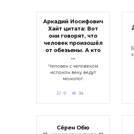
Аркадий Иосифович
Хайт цитата: Вот
они говорят, что
человек произошёл
Б
от обезьяны. А кто
з
…
Человек с человеком
испокон веку ведут
монолог.
0
34
Сёрен Обю