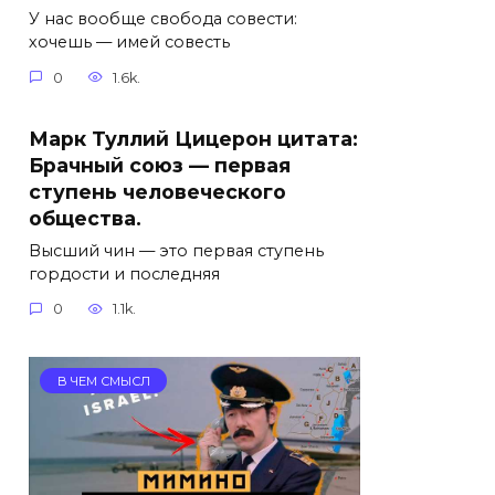
У нас вообще свобода совести:
хочешь — имей совесть
0
1.6k.
Марк Туллий Цицерон цитата:
Брачный союз — первая
ступень человеческого
общества.
Высший чин — это первая ступень
гордости и последняя
0
1.1k.
В ЧЕМ СМЫСЛ