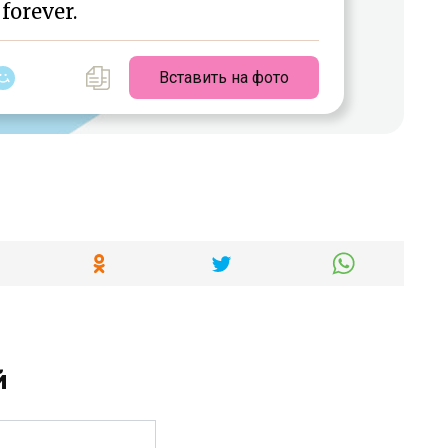
forever.
Вставить на фото
й