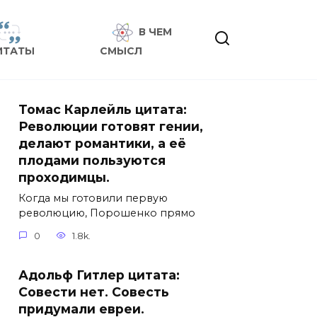
В ЧЕМ
ИТАТЫ
СМЫСЛ
Томас Карлейль цитата:
Революции готовят гении,
делают романтики, а её
плодами пользуются
проходимцы.
Когда мы готовили первую
революцию, Порошенко прямо
0
1.8k.
Адольф Гитлер цитата:
Совести нет. Совесть
придумали евреи.