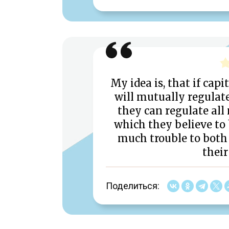
My idea is, that if capi
will mutually regulat
they can regulate al
which they believe to 
much trouble to bot
their
Поделиться: