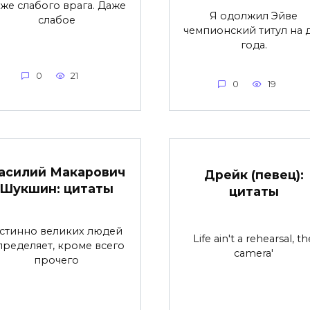
же слабого врага. Даже
Я одолжил Эйве
слабое
чемпионский титул на 
года.
0
21
0
19
асилий Макарович
Дрейк (певец):
Шукшин: цитаты
цитаты
стинно великих людей
Life ain't a rehearsal, th
пределяет, кроме всего
camera'
прочего