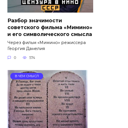
Разбор значимости
советского фильма «Мимино»
и его символического смысла
Через фильм «Мимино» режиссера
Георгия Данелия
0
574
В ЧЕМ СМЫСЛ