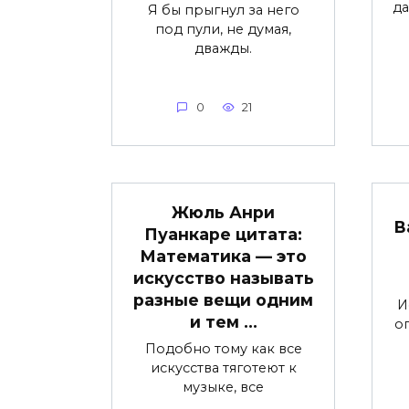
да
Я бы прыгнул за него
под пули, не думая,
дважды.
0
21
Жюль Анри
В
Пуанкаре цитата:
Математика — это
искусство называть
разные вещи одним
И
и тем …
о
Подобно тому как все
искусства тяготеют к
музыке, все