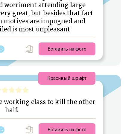
nd worriment attending large
ery great, but besides that fact
h motives are impugned and
iled is most unpleasant
Вставить на фото
Красивый шрифт
he working class to kill the other
half.
Вставить на фото