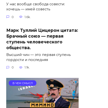
У нас вообще свобода совести:
хочешь — имей совесть
0
1.6k.
Марк Туллий Цицерон цитата:
Брачный союз — первая
ступень человеческого
общества.
Высший чин — это первая ступень
гордости и последняя
0
1.1k.
В ЧЕМ СМЫСЛ