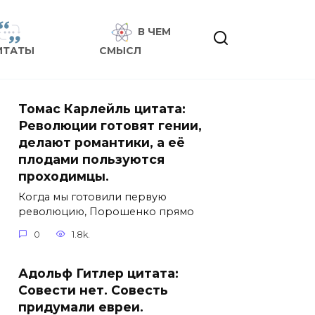
В ЧЕМ
ИТАТЫ
СМЫСЛ
Томас Карлейль цитата:
Революции готовят гении,
делают романтики, а её
плодами пользуются
проходимцы.
Когда мы готовили первую
революцию, Порошенко прямо
0
1.8k.
Адольф Гитлер цитата:
Совести нет. Совесть
придумали евреи.