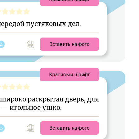
ередой пустяковых дел.
Вставить на фото
Красивый шрифт
 широко раскрытая дверь, для
 — игольное ушко.
Вставить на фото