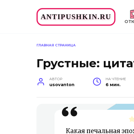
Перейти
к
ANTIPUSHKIN.RU
содержанию
ОТ
ГЛАВНАЯ СТРАНИЦА
Грустные: цит
АВТОР
НА ЧТЕНИЕ
usovanton
6 мин.
Какая печальная эпох