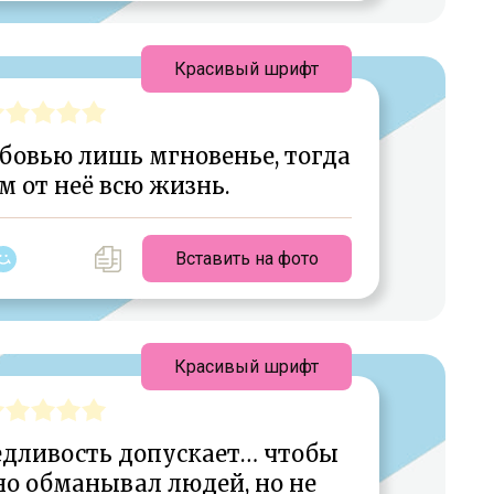
Красивый шрифт
овью лишь мгновенье, тогда
м от неё всю жизнь.
Вставить на фото
Красивый шрифт
едливость допускает… чтобы
но обманывал людей, но не