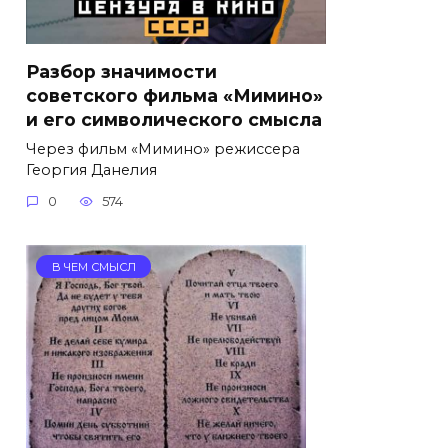
Разбор значимости
советского фильма «Мимино»
и его символического смысла
Через фильм «Мимино» режиссера
Георгия Данелия
0
574
В ЧЕМ СМЫСЛ