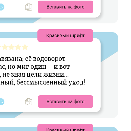
Вставить на фото
Красивый шрифт
вязана; её водоворот
, но миг один – и вот
, не зная цели жизни…
ный, бессмысленный уход!
Вставить на фото
Красивый шрифт