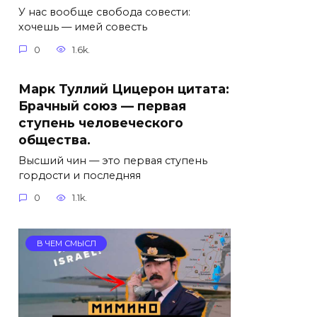
У нас вообще свобода совести:
хочешь — имей совесть
0
1.6k.
Марк Туллий Цицерон цитата:
Брачный союз — первая
ступень человеческого
общества.
Высший чин — это первая ступень
гордости и последняя
0
1.1k.
В ЧЕМ СМЫСЛ