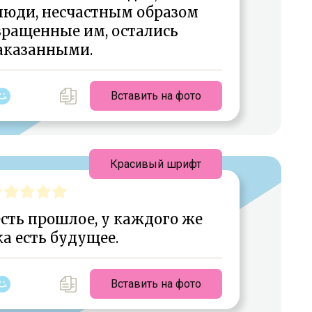
 люди, несчастным образом
вращенные им, остались
аказанными.
Вставить на фото
Красивый шрифт
есть прошлое, у каждого же
а есть будущее.
Вставить на фото