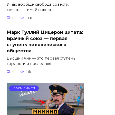
У нас вообще свобода совести:
хочешь — имей совесть
0
1.6k.
Марк Туллий Цицерон цитата:
Брачный союз — первая
ступень человеческого
общества.
Высший чин — это первая ступень
гордости и последняя
0
1.1k.
В ЧЕМ СМЫСЛ