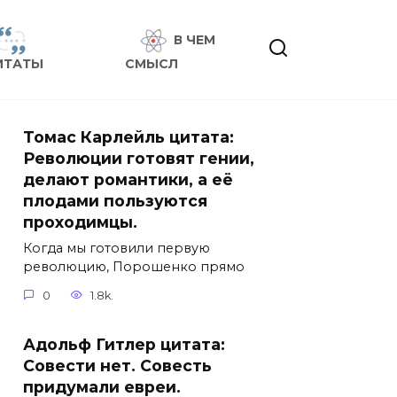
В ЧЕМ
ИТАТЫ
СМЫСЛ
Томас Карлейль цитата:
Революции готовят гении,
делают романтики, а её
плодами пользуются
проходимцы.
Когда мы готовили первую
революцию, Порошенко прямо
0
1.8k.
Адольф Гитлер цитата:
Совести нет. Совесть
придумали евреи.