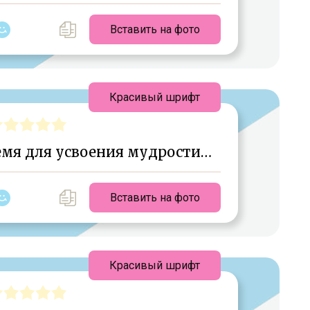
Вставить на фото
Красивый шрифт
емя для усвоения мудрости…
Вставить на фото
Красивый шрифт