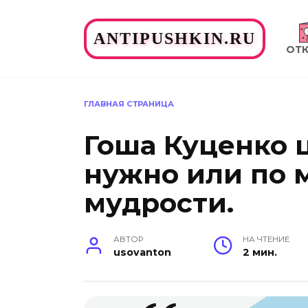
Перейти
к
ANTIPUSHKIN.RU
содержанию
ОТ
ГЛАВНАЯ СТРАНИЦА
Гоша Куценко 
нужно или по 
мудрости.
АВТОР
НА ЧТЕНИЕ
usovanton
2 мин.