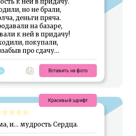
ость к ней в придачу.
дили, но не брали,
лча, деньги пряча.
одавали на базаре,
али к ней в придачу!
одили, покупали,
озабыв про сдачу…
Вставить на фото
Красивый шрифт
ма, и… мудрость Сердца.