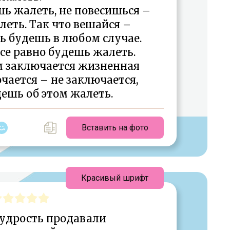
ь жалеть, не повесишься –
еть. Так что вешайся –
ь будешь в любом случае.
се равно будешь жалеть.
ем заключается жизненная
ается – не заключается,
дешь об этом жалеть.
Вставить на фото
Красивый шрифт
мудрость продавали