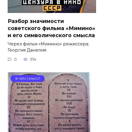
Разбор значимости
советского фильма «Мимино»
и его символического смысла
Через фильм «Мимино» режиссера
Георгия Данелия
0
574
В ЧЕМ СМЫСЛ