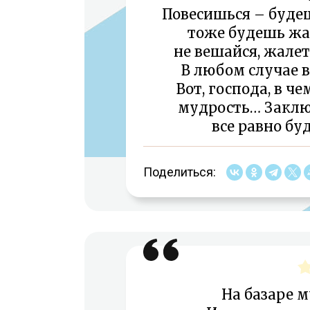
Повесишься – будеш
тоже будешь жал
не вешайся, жалет
В любом случае в
Вот, господа, в ч
мудрость… Заключ
все равно бу
Поделиться:
На базаре 