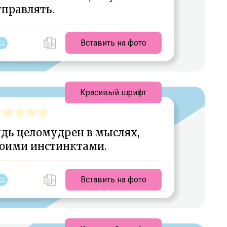
управлять.
Вставить на фото
Красивый шрифт
дь целомудрен в мыслях,
воими инстинктами.
Вставить на фото