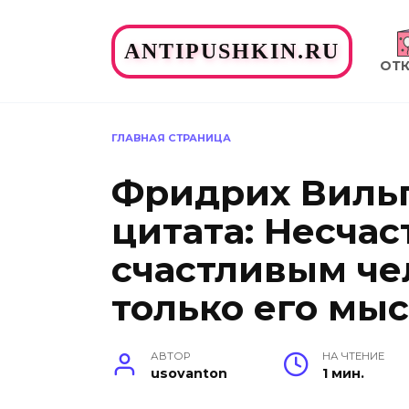
Перейти
к
ANTIPUSHKIN.RU
содержанию
ОТ
ГЛАВНАЯ СТРАНИЦА
Фридрих Виль
цитата: Несча
счастливым че
только его мыс
АВТОР
НА ЧТЕНИЕ
usovanton
1 мин.