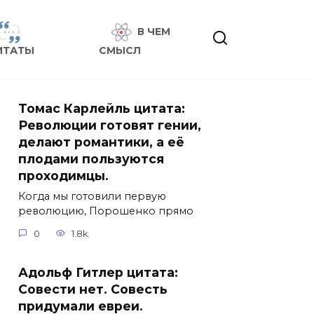
В ЧЕМ
ИТАТЫ
СМЫСЛ
Томас Карлейль цитата:
Революции готовят гении,
делают романтики, а её
плодами пользуются
проходимцы.
Когда мы готовили первую
революцию, Порошенко прямо
0
1.8k.
Адольф Гитлер цитата:
Совести нет. Совесть
придумали евреи.