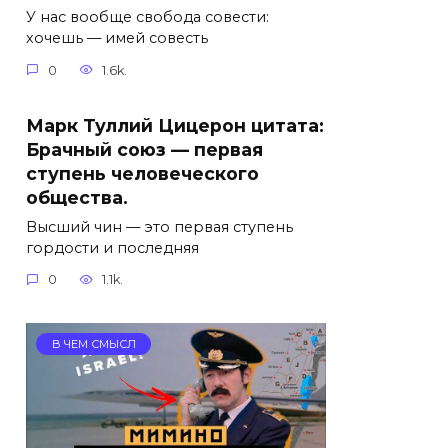
У нас вообще свобода совести:
хочешь — имей совесть
0
1.6k.
Марк Туллий Цицерон цитата:
Брачный союз — первая
ступень человеческого
общества.
Высший чин — это первая ступень
гордости и последняя
0
1.1k.
В ЧЕМ СМЫСЛ