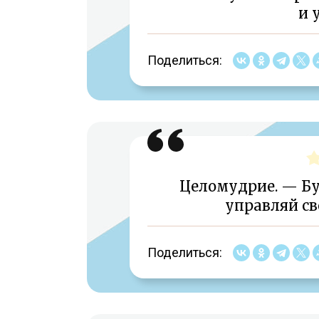
и 
Поделиться:
Целомудрие. — Бу
управляй с
Поделиться: