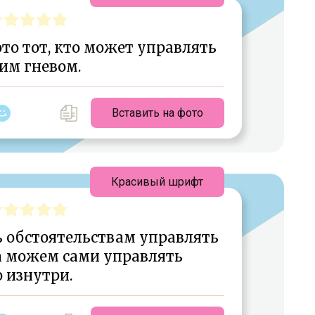
то тот, кто может управлять
им гневом.
Вставить на фото
Красивый шрифт
 обстоятельствам управлять
а можем сами управлять
 изнутри.