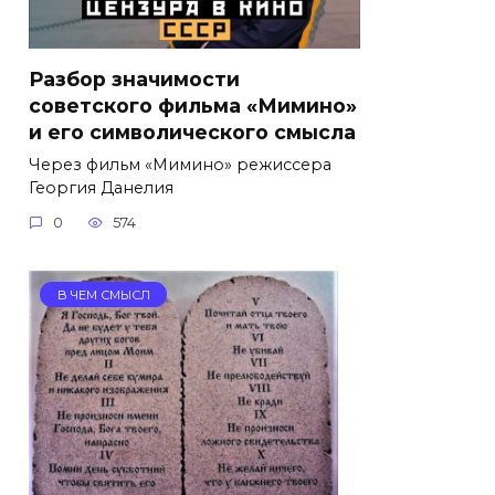
Разбор значимости
советского фильма «Мимино»
и его символического смысла
Через фильм «Мимино» режиссера
Георгия Данелия
0
574
В ЧЕМ СМЫСЛ