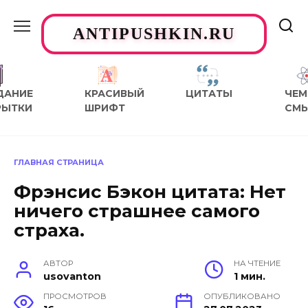
Перейти
к
ANTIPUSHKIN.RU
содержанию
ДАНИЕ
КРАСИВЫЙ
ЦИТАТЫ
ЧЕМ
РЫТКИ
ШРИФТ
СМ
ГЛАВНАЯ СТРАНИЦА
Фрэнсис Бэкон цитата: Нет
ничего страшнее самого
страха.
АВТОР
НА ЧТЕНИЕ
usovanton
1 мин.
ПРОСМОТРОВ
ОПУБЛИКОВАНО