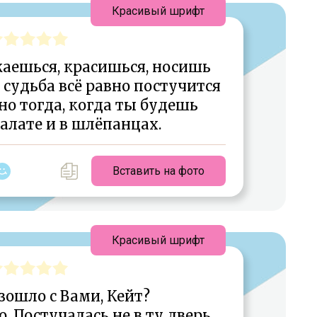
Красивый шрифт
аешься, красишься, носишь
судьба всё равно постучится
но тогда, когда ты будешь
халате и в шлёпанцах.
Вставить на фото
Красивый шрифт
зошло с Вами, Кейт?
 Постучалась не в ту дверь,