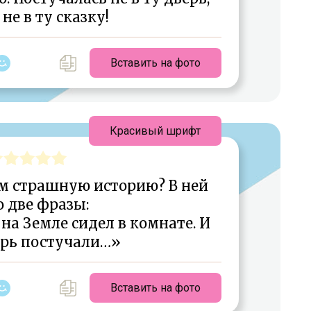
не в ту сказку!
Вставить на фото
Красивый шрифт
ам страшную историю? В ней
о две фразы:
на Земле сидел в комнате. И
ерь постучали…»
Вставить на фото