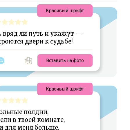
Красивый шрифт
 вряд ли путь и укажут —
кроются двери к судьбе!
Вставить на фото
Красивый шрифт
гольные полдни,
ели в твоей комнате,
и для меня больше,