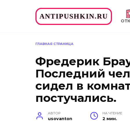
Перейти
к
ANTIPUSHKIN.RU
содержанию
ОТ
ГЛАВНАЯ СТРАНИЦА
Фредерик Брау
Последний чел
сидел в комнат
постучались.
АВТОР
НА ЧТЕНИЕ
usovanton
2 мин.