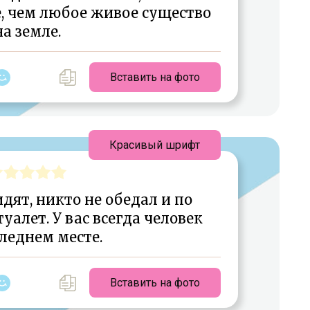
, чем любое живое существо
на земле.
Вставить на фото
Красивый шрифт
идят, никто не обедал и по
уалет. У вас всегда человек
леднем месте.
Вставить на фото