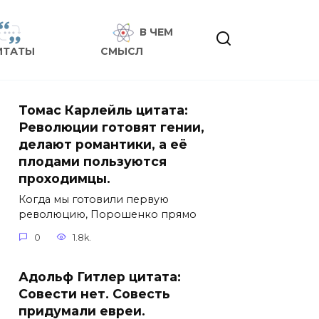
В ЧЕМ
ИТАТЫ
СМЫСЛ
Томас Карлейль цитата:
Революции готовят гении,
делают романтики, а её
плодами пользуются
проходимцы.
Когда мы готовили первую
революцию, Порошенко прямо
0
1.8k.
Адольф Гитлер цитата:
Совести нет. Совесть
придумали евреи.