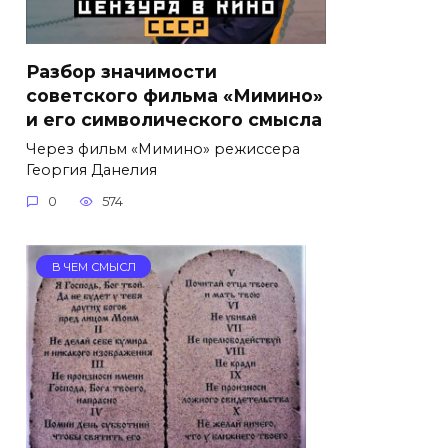
Разбор значимости
советского фильма «Мимино»
и его символического смысла
Через фильм «Мимино» режиссера
Георгия Данелия
0
574
В ЧЕМ СМЫСЛ