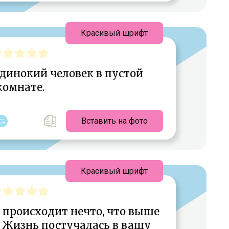
Красивый шрифт
динокий человек в пустой
комнате.
Вставить на фото
Красивый шрифт
 происходит нечто, что выше
то Жизнь постучалась в вашу