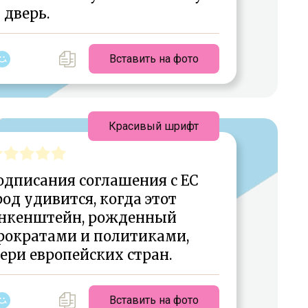
дверь.
Вставить на фото
Красивый шрифт
одписания соглашения с ЕС
од удивится, когда этот
анкенштейн, рожденный
рократами и политиками,
ери европейских стран.
Вставить на фото