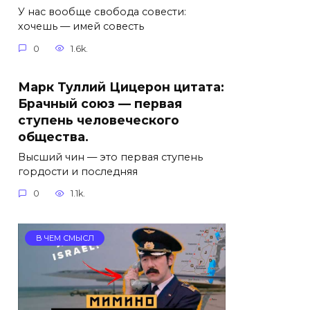
У нас вообще свобода совести:
хочешь — имей совесть
0
1.6k.
Марк Туллий Цицерон цитата:
Брачный союз — первая
ступень человеческого
общества.
Высший чин — это первая ступень
гордости и последняя
0
1.1k.
В ЧЕМ СМЫСЛ