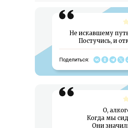
Не искавшему путь
Постучись, и от
Поделиться:
О, алко
Когда мы сид
Они значил