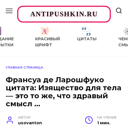
Перейти
к
ANTIPUSHKIN.RU
содержанию
ДАНИЕ
КРАСИВЫЙ
ЦИТАТЫ
ЧЕМ
РЫТКИ
ШРИФТ
СМ
ГЛАВНАЯ СТРАНИЦА
Франсуа де Ларошфуко
цитата: Изящество для тела
— это то же, что здравый
смысл …
АВТОР
НА ЧТЕНИЕ
usovanton
1 мин.