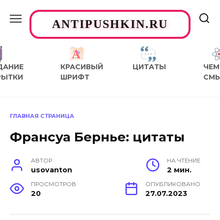
Перейти
к
ANTIPUSHKIN.RU
содержанию
ДАНИЕ
КРАСИВЫЙ
ЦИТАТЫ
ЧЕМ
РЫТКИ
ШРИФТ
СМ
ГЛАВНАЯ СТРАНИЦА
Франсуа Бернье: цитаты
АВТОР
НА ЧТЕНИЕ
usovanton
2 мин.
ПРОСМОТРОВ
ОПУБЛИКОВАНО
20
27.07.2023