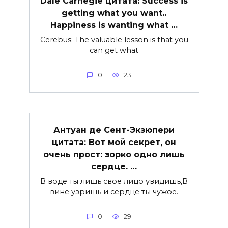
Dale Carnegie цитата: Success is
getting what you want..
Happiness is wanting what …
Cerebus: The valuable lesson is that you
can get what
0
23
Антуан де Сент-Экзюпери
цитата: Вот мой секрет, он
очень прост: зорко одно лишь
сердце. …
В воде ты лишь свое лицо увидишь,В
вине узришь и сердце ты чужое.
0
29