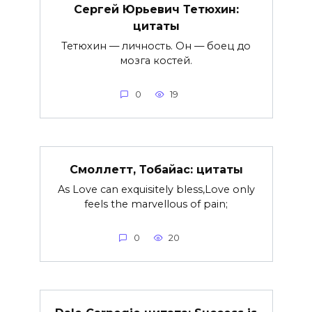
Сергей Юрьевич Тетюхин:
цитаты
Тетюхин — личность. Он — боец до
мозга костей.
0
19
Смоллетт, Тобайас: цитаты
As Love can exquisitely bless,Love only
feels the marvellous of pain;
0
20