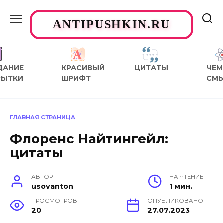
Перейти
к
ANTIPUSHKIN.RU
содержанию
ДАНИЕ
КРАСИВЫЙ
ЦИТАТЫ
ЧЕМ
РЫТКИ
ШРИФТ
СМ
ГЛАВНАЯ СТРАНИЦА
Флоренс Найтингейл:
цитаты
АВТОР
НА ЧТЕНИЕ
usovanton
1 мин.
ПРОСМОТРОВ
ОПУБЛИКОВАНО
20
27.07.2023