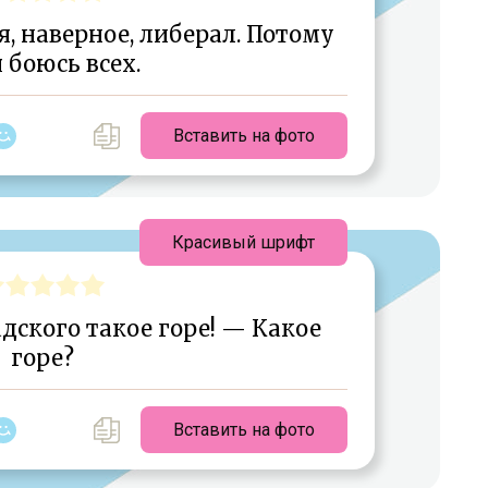
я, наверное, либерал. Потому
я боюсь всех.
Вставить на фото
Красивый шрифт
вадского такое горе! — Какое
горе?
Вставить на фото