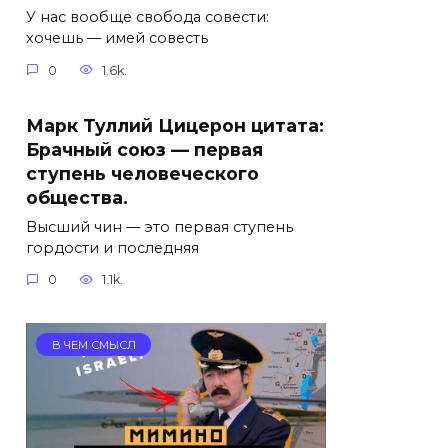
У нас вообще свобода совести:
хочешь — имей совесть
0
1.6k.
Марк Туллий Цицерон цитата:
Брачный союз — первая
ступень человеческого
общества.
Высший чин — это первая ступень
гордости и последняя
0
1.1k.
В ЧЕМ СМЫСЛ