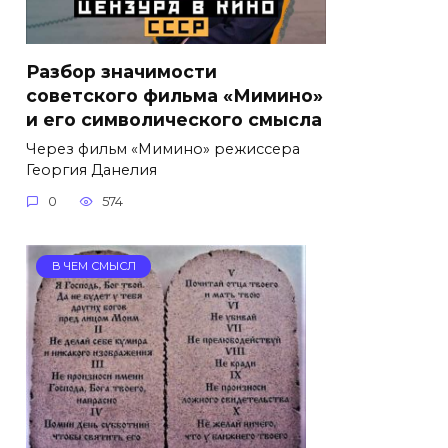
Разбор значимости
советского фильма «Мимино»
и его символического смысла
Через фильм «Мимино» режиссера
Георгия Данелия
0
574
В ЧЕМ СМЫСЛ