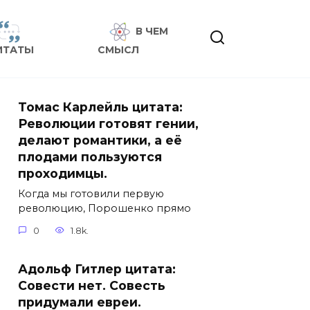
В ЧЕМ
ИТАТЫ
СМЫСЛ
Томас Карлейль цитата:
Революции готовят гении,
делают романтики, а её
плодами пользуются
проходимцы.
Когда мы готовили первую
революцию, Порошенко прямо
0
1.8k.
Адольф Гитлер цитата:
Совести нет. Совесть
придумали евреи.