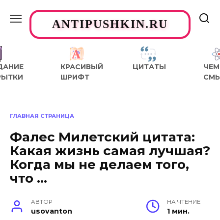
Перейти
к
ANTIPUSHKIN.RU
содержанию
ДАНИЕ
КРАСИВЫЙ
ЦИТАТЫ
ЧЕМ
РЫТКИ
ШРИФТ
СМ
ГЛАВНАЯ СТРАНИЦА
Фалес Милетский цитата:
Какая жизнь самая лучшая?
Когда мы не делаем того,
что …
АВТОР
НА ЧТЕНИЕ
usovanton
1 мин.