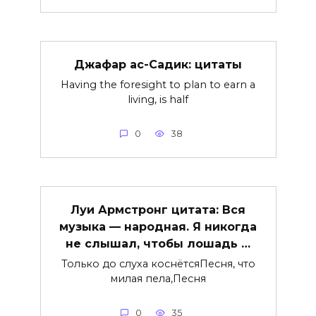
Джафар ас-Садик: цитаты
Having the foresight to plan to earn a
living, is half
0
38
Луи Армстронг цитата: Вся
музыка — народная. Я никогда
не слышал, чтобы лошадь …
Только до слуха коснётсяПесня, что
милая пела,Песня
0
35