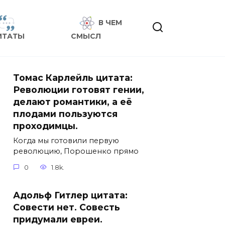
В ЧЕМ
ИТАТЫ
СМЫСЛ
Томас Карлейль цитата:
Революции готовят гении,
делают романтики, а её
плодами пользуются
проходимцы.
Когда мы готовили первую
революцию, Порошенко прямо
0
1.8k.
Адольф Гитлер цитата:
Совести нет. Совесть
придумали евреи.