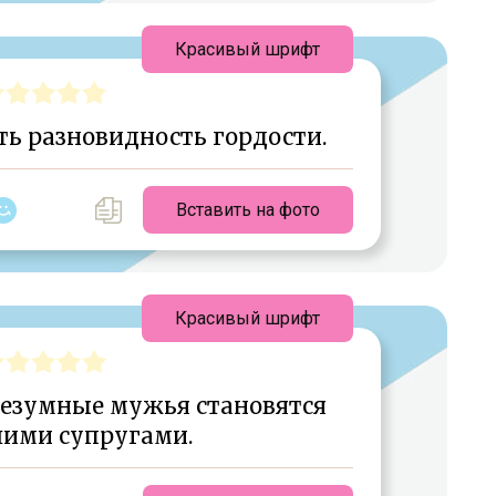
Красивый шрифт
ть разновидность гордости.
Вставить на фото
Красивый шрифт
безумные мужья становятся
ими супругами.