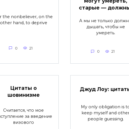
могут умереть,
старые — должны
r the nonbeliever, on the
А мы не только долж
other hand, to deprive
дышать, чтобы не
умереть.
0
21
0
21
Цитаты о
Джуд Лоу: цитат
шовинизме
My only obligation is t
Считается, что мое
keep myself and othe
ступление за введение
people guessing.
визового