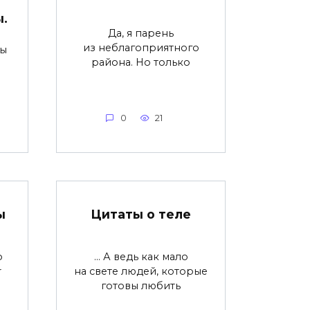
.
Да, я парень
из неблагоприятного
ны
района. Но только
0
21
ы
Цитаты о теле
o
… А ведь как мало
r
на свете людей, которые
готовы любить