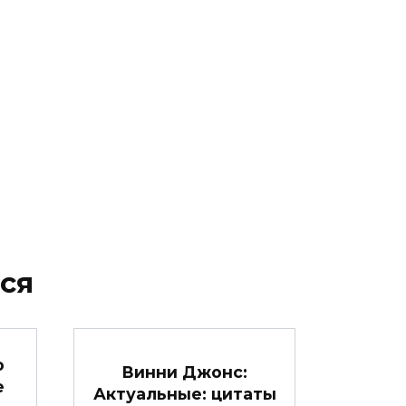
ся
о
Винни Джонс:
е
Актуальные: цитаты