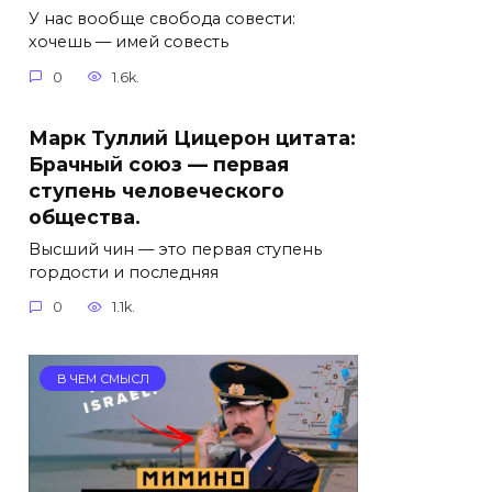
У нас вообще свобода совести:
хочешь — имей совесть
0
1.6k.
Марк Туллий Цицерон цитата:
Брачный союз — первая
ступень человеческого
общества.
Высший чин — это первая ступень
гордости и последняя
0
1.1k.
В ЧЕМ СМЫСЛ