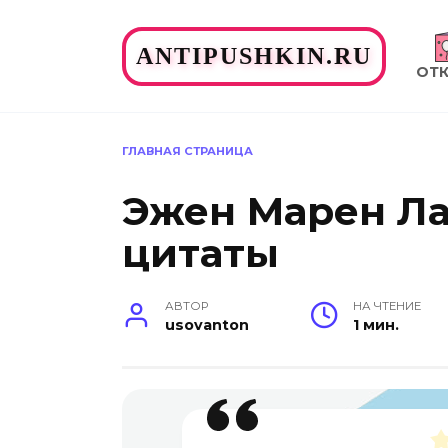
Перейти
к
ANTIPUSHKIN.RU
содержанию
ОТ
ГЛАВНАЯ СТРАНИЦА
Эжен Марен Ла
цитаты
АВТОР
НА ЧТЕНИЕ
usovanton
1 мин.