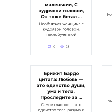
маленький, С
кудрявой головой,
Fo
Он тоже бегал …
Необъятная женщина с
кудрявой головой,
нахлобученной
0
23
Брижит Бардо
цитата: Любовь —
это единство души,
ума и тела.
Проследите за …
вы
Самое главное — это
единство тела, разума и