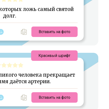
 которых ложь самый святой
долг.
Вставить на фото
Красивый шрифт
еликого человека прекращает
 имя даётся артерии.
Вставить на фото