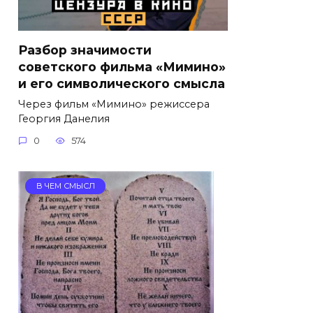
Разбор значимости
советского фильма «Мимино»
и его символического смысла
Через фильм «Мимино» режиссера
Георгия Данелия
0
574
В ЧЕМ СМЫСЛ