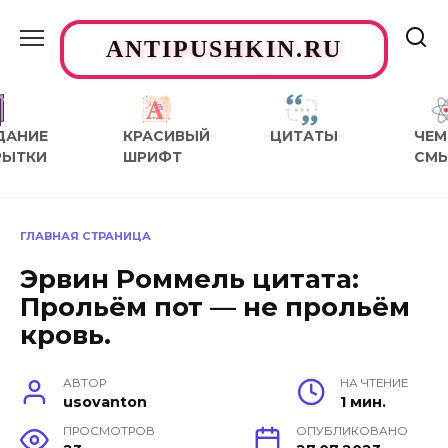
Перейти
к
ANTIPUSHKIN.RU
содержанию
ДАНИЕ
КРАСИВЫЙ
ЦИТАТЫ
ЧЕМ
РЫТКИ
ШРИФТ
СМ
ГЛАВНАЯ СТРАНИЦА
Эрвин Роммель цитата:
Прольём пот — не прольём
кровь.
АВТОР
НА ЧТЕНИЕ
usovanton
1 мин.
ПРОСМОТРОВ
ОПУБЛИКОВАНО