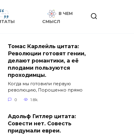
В ЧЕМ
ИТАТЫ
СМЫСЛ
Томас Карлейль цитата:
Революции готовят гении,
делают романтики, а её
плодами пользуются
проходимцы.
Когда мы готовили первую
революцию, Порошенко прямо
0
1.8k.
Адольф Гитлер цитата:
Совести нет. Совесть
придумали евреи.