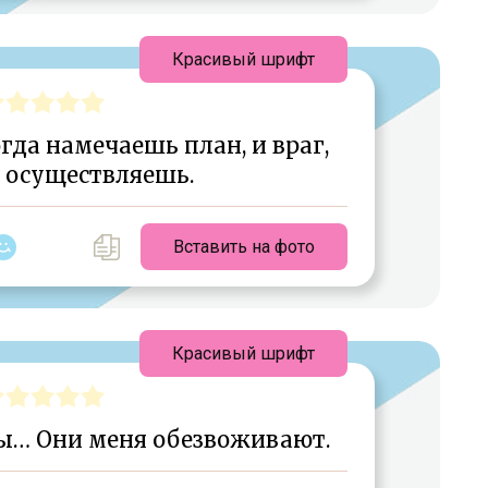
Красивый шрифт
гда намечаешь план, и враг,
о осуществляешь.
Вставить на фото
Красивый шрифт
ы… Они меня обезвоживают.