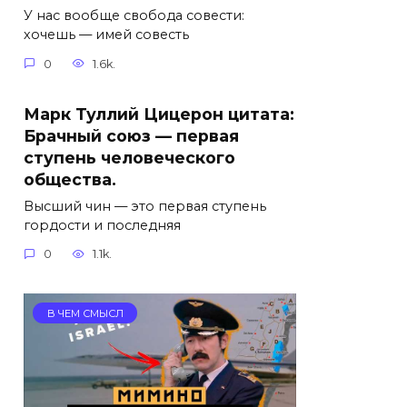
У нас вообще свобода совести:
хочешь — имей совесть
0
1.6k.
Марк Туллий Цицерон цитата:
Брачный союз — первая
ступень человеческого
общества.
Высший чин — это первая ступень
гордости и последняя
0
1.1k.
В ЧЕМ СМЫСЛ