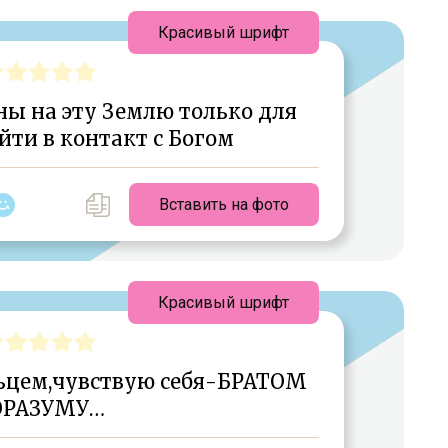
Красивый шрифт
ы на эту Землю только для
ойти в контакт с Богом
Вставить на фото
Красивый шрифт
льцем,чувствую себя-БРАТОМ
ОРАЗУМУ…