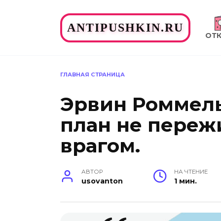
Перейти
к
ANTIPUSHKIN.RU
содержанию
ОТ
ГЛАВНАЯ СТРАНИЦА
Эрвин Роммель
план не пережи
врагом.
АВТОР
НА ЧТЕНИЕ
usovanton
1 мин.