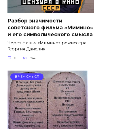
Разбор значимости
советского фильма «Мимино»
и его символического смысла
Через фильм «Мимино» режиссера
Георгия Данелия
0
574
В ЧЕМ СМЫСЛ