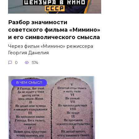
Разбор значимости
советского фильма «Мимино»
и его символического смысла
Через фильм «Мимино» режиссера
Георгия Данелия
0
574
В ЧЕМ СМЫСЛ