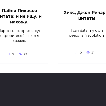
Пабло Пикассо
Хикс, Джон Ричар
итата: Я не ищу. Я
цитаты
нахожу.
I can date my own
Народы, которые ищут
personal 'revolution'
окровителей, находят
хозяев.
0
21
0
23