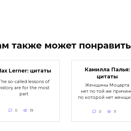
ам также может понравить
Камилла Палья:
ax Lerner: цитаты
цитаты
The so-called lessons of
Женщины Моцарта
history are for the most
нет по той же причин
part
по которой нет женщ
0
19
0
11