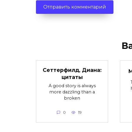
В
Сеттерфилд, Диана:
M
цитаты
A good story is always
more dazzling than a
broken
0
19