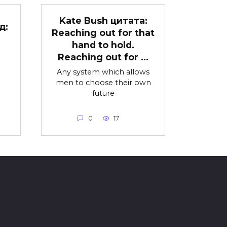
Kate Bush цитата:
д:
Reaching out for that
hand to hold.
Reaching out for …
Any system which allows
men to choose their own
future
0
17