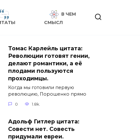
В ЧЕМ
ИТАТЫ
СМЫСЛ
Томас Карлейль цитата:
Революции готовят гении,
делают романтики, а её
плодами пользуются
проходимцы.
Когда мы готовили первую
революцию, Порошенко прямо
0
1.8k.
Адольф Гитлер цитата:
Совести нет. Совесть
придумали евреи.