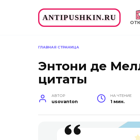
Перейти
к
ANTIPUSHKIN.RU
содержанию
ОТ
ГЛАВНАЯ СТРАНИЦА
Энтони де Мел
цитаты
АВТОР
НА ЧТЕНИЕ
usovanton
1 мин.