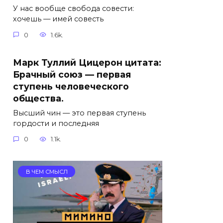
У нас вообще свобода совести:
хочешь — имей совесть
0
1.6k.
Марк Туллий Цицерон цитата:
Брачный союз — первая
ступень человеческого
общества.
Высший чин — это первая ступень
гордости и последняя
0
1.1k.
В ЧЕМ СМЫСЛ