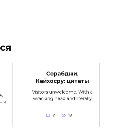
ся
Сорабджи,
Кайхосру: цитаты
Visitors unwelcome. With a
е,
wracking head and literally
ины
0
16