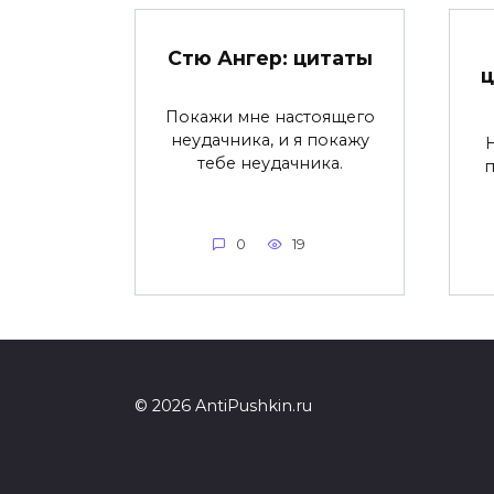
Стю Ангер: цитаты
ц
Покажи мне настоящего
неудачника, и я покажу
тебе неудачника.
п
0
19
© 2026 AntiPushkin.ru