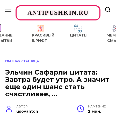
Перейти
к
ANTIPUSHKIN.RU
содержанию
ДАНИЕ
КРАСИВЫЙ
ЦИТАТЫ
ЧЕМ
РЫТКИ
ШРИФТ
СМ
ГЛАВНАЯ СТРАНИЦА
Эльчин Сафарли цитата:
Завтра будет утро. А значит
еще один шанс стать
счастливее, …
АВТОР
НА ЧТЕНИЕ
usovanton
2 мин.