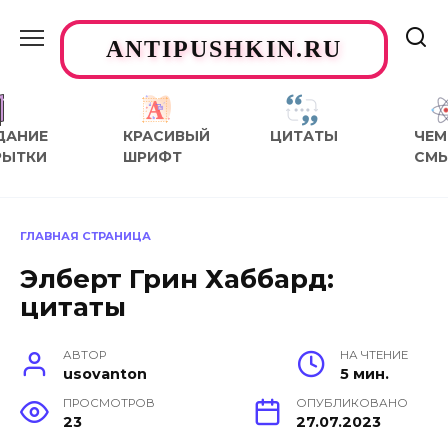
Перейти
к
ANTIPUSHKIN.RU
содержанию
ДАНИЕ
КРАСИВЫЙ
ЦИТАТЫ
ЧЕМ
РЫТКИ
ШРИФТ
СМ
ГЛАВНАЯ СТРАНИЦА
Элберт Грин Хаббард:
цитаты
АВТОР
НА ЧТЕНИЕ
usovanton
5 мин.
ПРОСМОТРОВ
ОПУБЛИКОВАНО
23
27.07.2023