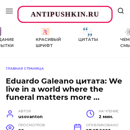
Перейти
к
ANTIPUSHKIN.RU
содержанию
ДАНИЕ
КРАСИВЫЙ
ЦИТАТЫ
ЧЕМ
РЫТКИ
ШРИФТ
СМ
ГЛАВНАЯ СТРАНИЦА
Eduardo Galeano цитата: We
live in a world where the
funeral matters more …
АВТОР
НА ЧТЕНИЕ
usovanton
2 мин.
ПРОСМОТРОВ
ОПУБЛИКОВАНО