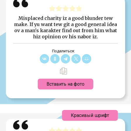
Misplaced charity iz a good blunder tew
make. If yu want tew git a good general idea
ov a man's karakter find out from him what
hiz opinion ov his nabor iz.
Поделиться:
Вставить на фото
Красивый шрифт