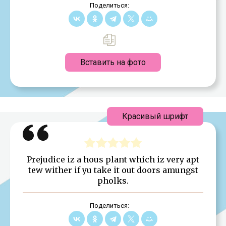
Поделиться:
Вставить на фото
Красивый шрифт
Prejudice iz a hous plant which iz very apt
tew wither if yu take it out doors amungst
pholks.
Поделиться: