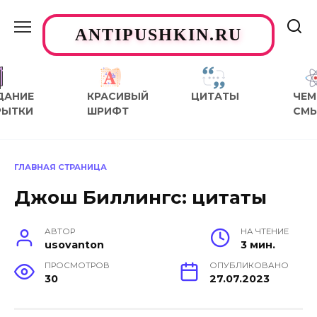
Перейти
к
ANTIPUSHKIN.RU
содержанию
ДАНИЕ
КРАСИВЫЙ
ЦИТАТЫ
ЧЕМ
РЫТКИ
ШРИФТ
СМ
ГЛАВНАЯ СТРАНИЦА
Джош Биллингс: цитаты
АВТОР
НА ЧТЕНИЕ
usovanton
3 мин.
ПРОСМОТРОВ
ОПУБЛИКОВАНО
30
27.07.2023