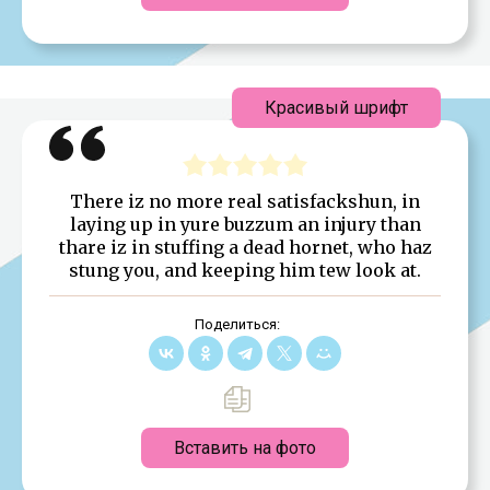
Красивый шрифт
There iz no more real satisfackshun, in
laying up in yure buzzum an injury than
thare iz in stuffing a dead hornet, who haz
stung you, and keeping him tew look at.
Поделиться:
Вставить на фото