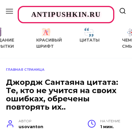
Перейти
к
ANTIPUSHKIN.RU
содержанию
ДАНИЕ
КРАСИВЫЙ
ЦИТАТЫ
ЧЕМ
РЫТКИ
ШРИФТ
СМ
ГЛАВНАЯ СТРАНИЦА
Джордж Сантаяна цитата:
Те, кто не учится на своих
ошибках, обречены
повторять их..
АВТОР
НА ЧТЕНИЕ
usovanton
1 мин.