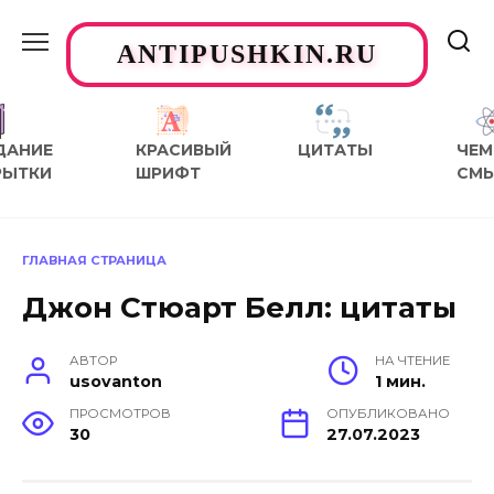
Перейти
к
ANTIPUSHKIN.RU
содержанию
ДАНИЕ
КРАСИВЫЙ
ЦИТАТЫ
ЧЕМ
РЫТКИ
ШРИФТ
СМ
ГЛАВНАЯ СТРАНИЦА
Джон Стюарт Белл: цитаты
АВТОР
НА ЧТЕНИЕ
usovanton
1 мин.
ПРОСМОТРОВ
ОПУБЛИКОВАНО
30
27.07.2023