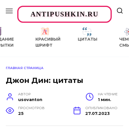
Перейти
к
ANTIPUSHKIN.RU
содержанию
ДАНИЕ
КРАСИВЫЙ
ЦИТАТЫ
ЧЕМ
РЫТКИ
ШРИФТ
СМ
ГЛАВНАЯ СТРАНИЦА
Джон Дин: цитаты
АВТОР
НА ЧТЕНИЕ
usovanton
1 мин.
ПРОСМОТРОВ
ОПУБЛИКОВАНО
25
27.07.2023