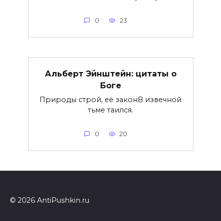
0
23
Альберт Эйнштейн: цитаты о
Боге
Природы строй, её законВ извечной
тьме таился.
0
20
© 2026 AntiPushkin.ru