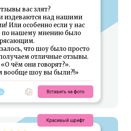
тзывы вас злят?
ни издеваются над нашими
! Или особенно если у нас
е по нашему мнению было
рясающим.
залось, что шоу было просто
получаем отличные отзывы.
«О чём они говорят?».
м вообще шоу вы были?!»
Вставить на фото
Красивый шрифт