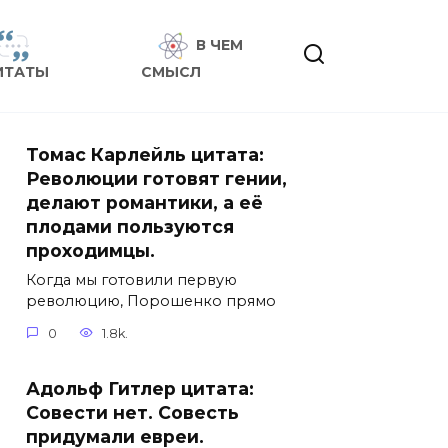
В ЧЕМ
ИТАТЫ
СМЫСЛ
Томас Карлейль цитата:
Революции готовят гении,
делают романтики, а её
плодами пользуются
проходимцы.
Когда мы готовили первую
революцию, Порошенко прямо
0
1.8k.
Адольф Гитлер цитата:
Совести нет. Совесть
придумали евреи.