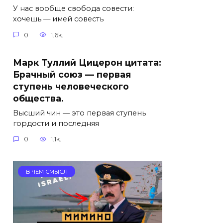
У нас вообще свобода совести:
хочешь — имей совесть
0
1.6k.
Марк Туллий Цицерон цитата:
Брачный союз — первая
ступень человеческого
общества.
Высший чин — это первая ступень
гордости и последняя
0
1.1k.
В ЧЕМ СМЫСЛ