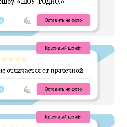
лешоу: «ШОУ-ГОДНО.»
Вставить на фото
Красивый шрифт
е отличается от прачечной
Вставить на фото
Красивый шрифт