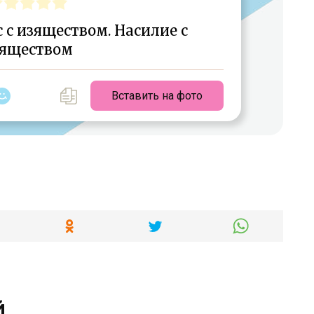
с изяществом. Насилие с
яществом
Вставить на фото
й