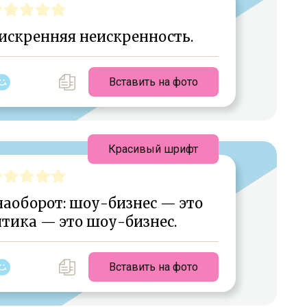
искренняя неискренность.
Вставить на фото
Красивый шрифт
наоборот: шоу-бизнес — это
итика — это шоу-бизнес.
Вставить на фото