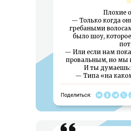
Плохие о
— Только когда о
гребаными волосами
было шоу, которо
пот
— Или если нам пока
провальным, но мы 
И ты думаешь: 
— Типа «на како
Поделиться: