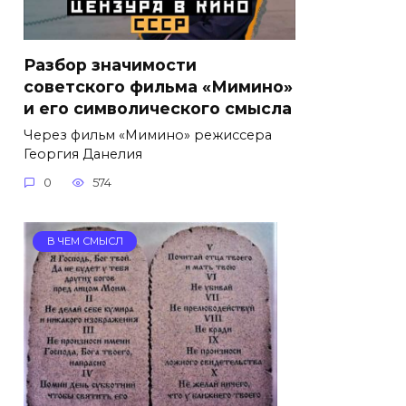
Разбор значимости
советского фильма «Мимино»
и его символического смысла
Через фильм «Мимино» режиссера
Георгия Данелия
0
574
В ЧЕМ СМЫСЛ