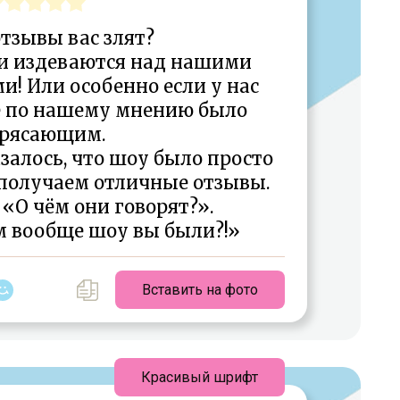
тзывы вас злят?
ни издеваются над нашими
! Или особенно если у нас
е по нашему мнению было
рясающим.
залось, что шоу было просто
получаем отличные отзывы.
«О чём они говорят?».
м вообще шоу вы были?!»
Вставить на фото
Красивый шрифт