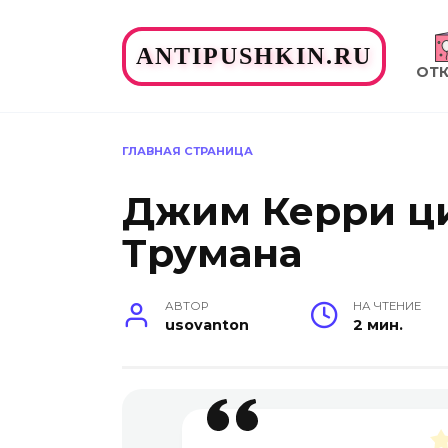
Перейти
к
ANTIPUSHKIN.RU
содержанию
ОТ
ГЛАВНАЯ СТРАНИЦА
Джим Керри ци
Трумана
АВТОР
НА ЧТЕНИЕ
usovanton
2 мин.