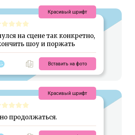
Красивый шрифт
улся на сцене так конкретно,
кончить шоу и поржать
Вставить на фото
Красивый шрифт
но продолжаться.