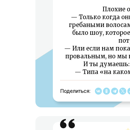
Плохие о
— Только когда о
гребаными волосами
было шоу, которо
пот
— Или если нам пока
провальным, но мы 
И ты думаешь: 
— Типа «на како
Поделиться: