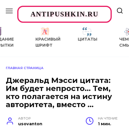
Перейти
к
ANTIPUSHKIN.RU
содержанию
ДАНИЕ
КРАСИВЫЙ
ЦИТАТЫ
ЧЕМ
РЫТКИ
ШРИФТ
СМ
ГЛАВНАЯ СТРАНИЦА
Джеральд Мэсси цитата:
Им будет непросто… Тем,
кто полагается на истину
авторитета, вместо …
АВТОР
НА ЧТЕНИЕ
usovanton
1 мин.