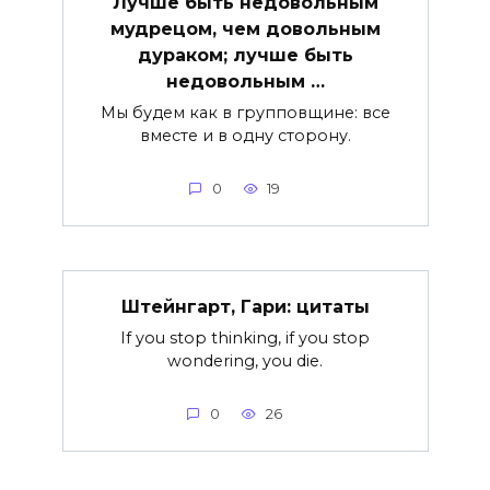
Лучше быть недовольным
мудрецом, чем довольным
дураком; лучше быть
недовольным …
Мы будем как в групповщине: все
вместе и в одну сторону.
0
19
Штейнгарт, Гари: цитаты
If you stop thinking, if you stop
wondering, you die.
0
26