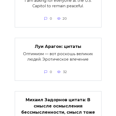
I am asking for everyone at the U.S.
Capitol to remain peaceful.
0
20
Луи Арагон: цитаты
Оптимизм — вот роскошь великих
людей. Эротическое влечение
0
32
Михаил Задорнов цитата: В
смысле осмысления
бессмысленности, смысл тоже