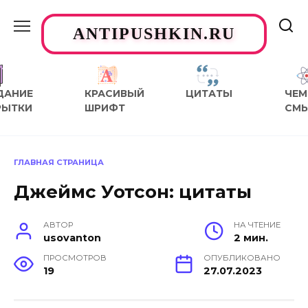
Перейти
к
ANTIPUSHKIN.RU
содержанию
ДАНИЕ
КРАСИВЫЙ
ЦИТАТЫ
ЧЕМ
РЫТКИ
ШРИФТ
СМ
ГЛАВНАЯ СТРАНИЦА
Джеймс Уотсон: цитаты
АВТОР
НА ЧТЕНИЕ
usovanton
2 мин.
ПРОСМОТРОВ
ОПУБЛИКОВАНО
19
27.07.2023