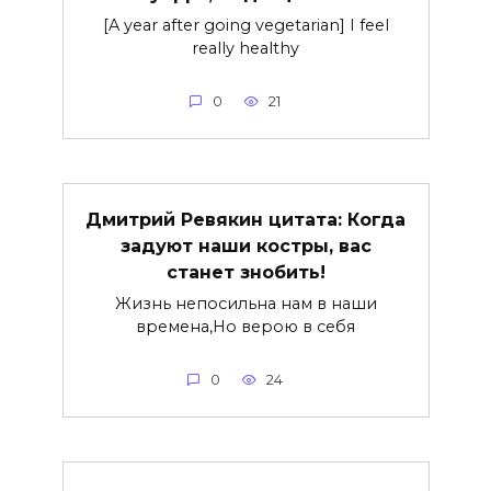
[A year after going vegetarian] I feel
really healthy
0
21
Дмитрий Ревякин цитата: Когда
задуют наши костры, вас
станет знобить!
Жизнь непосильна нам в наши
времена,Но верою в себя
0
24