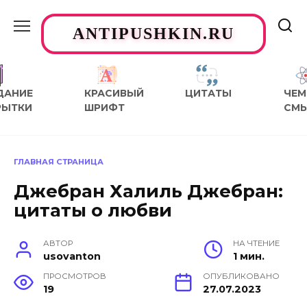
Перейти
к
ANTIPUSHKIN.RU
содержанию
ДАНИЕ
КРАСИВЫЙ
ЦИТАТЫ
ЧЕМ
РЫТКИ
ШРИФТ
СМ
ГЛАВНАЯ СТРАНИЦА
Джебран Халиль Джебран:
цитаты о любви
АВТОР
НА ЧТЕНИЕ
usovanton
1 мин.
ПРОСМОТРОВ
ОПУБЛИКОВАНО
19
27.07.2023