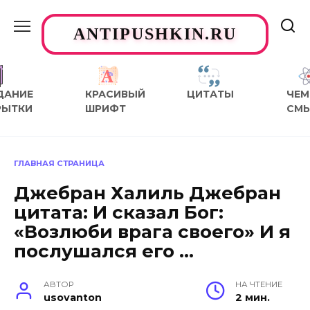
Перейти
к
ANTIPUSHKIN.RU
содержанию
ДАНИЕ
КРАСИВЫЙ
ЦИТАТЫ
ЧЕМ
РЫТКИ
ШРИФТ
СМ
ГЛАВНАЯ СТРАНИЦА
Джебран Халиль Джебран
цитата: И сказал Бог:
«Возлюби врага своего» И я
послушался его …
АВТОР
НА ЧТЕНИЕ
usovanton
2 мин.