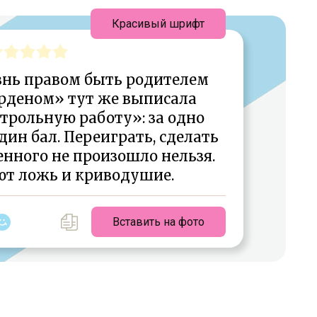
Красивый шрифт
знь правом быть родителем
орденом» тут же выписала
рольную работу»: за одно
ин бал. Переиграть, сделать
енного не произошло нельзя.
ют ложь и криводушие.
Вставить на фото