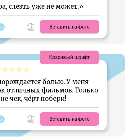
а, слезть уже не может.»
Вставить на фото
Красивый шрифт
порождается болью. У меня
ок отличных фильмов. Только
е чек, чёрт побери!
Вставить на фото