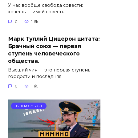
У нас вообще свобода совести:
хочешь — имей совесть
0
1.6k.
Марк Туллий Цицерон цитата:
Брачный союз — первая
ступень человеческого
общества.
Высший чин — это первая ступень
гордости и последняя
0
1.1k.
В ЧЕМ СМЫСЛ