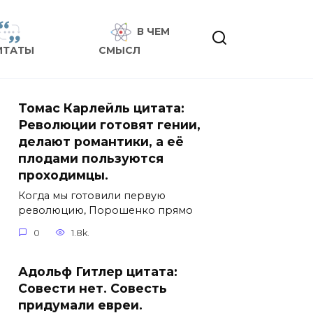
В ЧЕМ
ИТАТЫ
СМЫСЛ
Томас Карлейль цитата:
Революции готовят гении,
делают романтики, а её
плодами пользуются
проходимцы.
Когда мы готовили первую
революцию, Порошенко прямо
0
1.8k.
Адольф Гитлер цитата:
Совести нет. Совесть
придумали евреи.