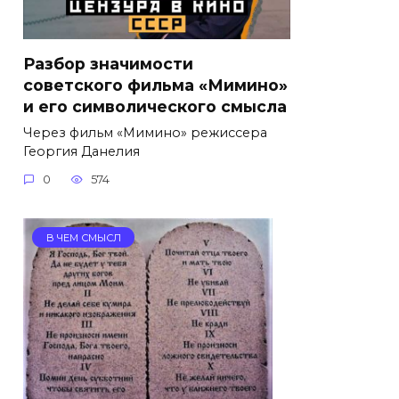
Разбор значимости
советского фильма «Мимино»
и его символического смысла
Через фильм «Мимино» режиссера
Георгия Данелия
0
574
В ЧЕМ СМЫСЛ