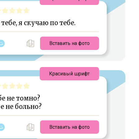
 тебе, я скучаю по тебе.
Вставить на фото
Красивый шрифт
бе не томно?
бе не больно?
Вставить на фото