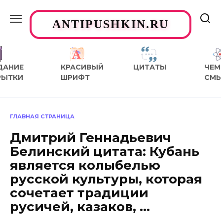
Перейти
к
ANTIPUSHKIN.RU
содержанию
ДАНИЕ
КРАСИВЫЙ
ЦИТАТЫ
ЧЕМ
РЫТКИ
ШРИФТ
СМ
ГЛАВНАЯ СТРАНИЦА
Дмитрий Геннадьевич
Белинский цитата: Кубань
является колыбелью
русской культуры, которая
сочетает традиции
русичей, казаков, …