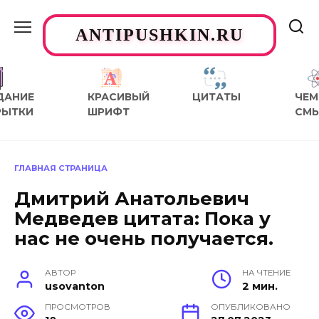
Перейти
к
ANTIPUSHKIN.RU
содержанию
ДАНИЕ
КРАСИВЫЙ
ЦИТАТЫ
ЧЕМ
РЫТКИ
ШРИФТ
СМ
ГЛАВНАЯ СТРАНИЦА
Дмитрий Анатольевич
Медведев цитата: Пока у
нас не очень получается.
АВТОР
НА ЧТЕНИЕ
usovanton
2 мин.
ПРОСМОТРОВ
ОПУБЛИКОВАНО